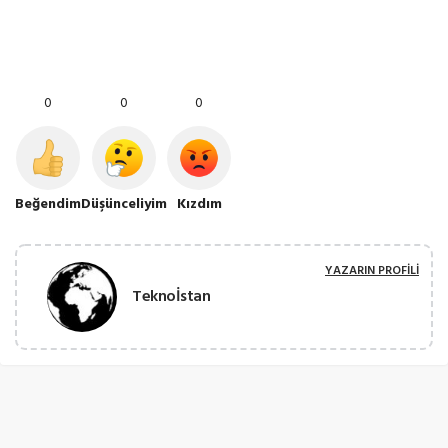
0
0
0
Beğendim
Düşünceliyim
Kızdım
YAZARIN PROFILI
Teknoİstan