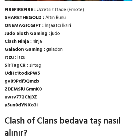
FIREFIREFIRE :
Ücretsiz İfade (Emote)
SHARETHEGOLD :
Altın Rünü
ONEMAGICGIFT :
İnşaatçı İksiri
Judo Sloth Gaming :
judo
Clash Ninja :
ninja
Galadon Gaming :
galadon
Itzu :
itzu
SirTagCR :
sirtag
UdHc1todkPW5
gv89Pdf3Qmzb
ZDEMSlUGmnK0
uwsv772Chj3Z
y5un0dYNKo3i
Clash of Clans bedava taş nasıl
alınır?