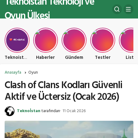
Teknoistan Teknoloji ve
Oyun Ülkesi
Teknoistan Teknoloji ve Oyun Ülkesi
Haberler
Gündem
Testler
Liste
Anasayfa
Oyun
Clash of Clans Kodları Güvenli
Aktif ve Üctersiz (Ocak 2026)
Teknoİstan
tarafından
11 Ocak 2026