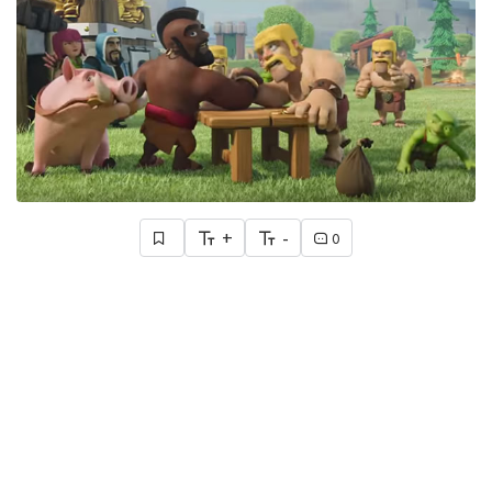
+
-
0