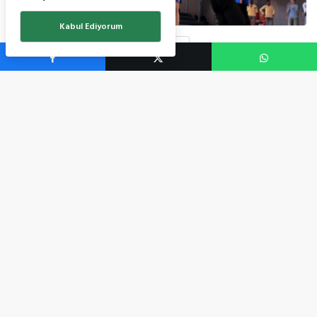
Kabul Ediyorum
0
Yeni yılda yine sizlerle birlikteyiz aktif, güvenli, ve ücretsiz NBA
2K26, kodlarını aynı