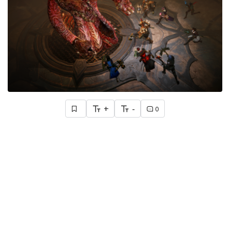
+
-
0