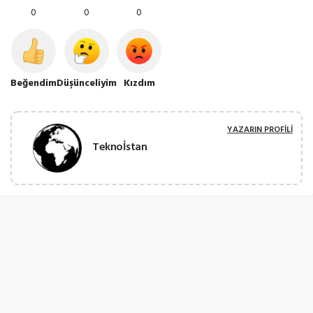
0
0
0
Beğendim
Düşünceliyim
Kızdım
YAZARIN PROFILI
Teknoİstan