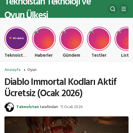
Teknoistan Teknoloji ve
Oyun Ülkesi
Teknoistan Teknoloji ve Oyun Ülkesi
Haberler
Gündem
Testler
Liste
Anasayfa
Oyun
Diablo Immortal Kodları Aktif
Ücretsiz (Ocak 2026)
Teknoİstan
tarafından
11 Ocak 2026