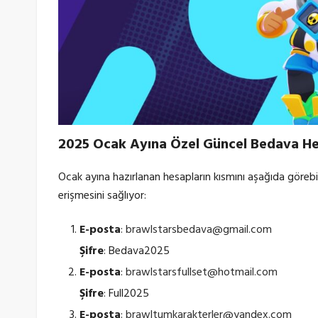
2025 Ocak Ayına Özel Güncel Bedava He
Ocak ayına hazırlanan hesapların kısmını aşağıda görebili
erişmesini sağlıyor:
E-posta
:
brawlstarsbedava@gmail.com
Şifre
: Bedava2025
E-posta
:
brawlstarsfullset@hotmail.com
Şifre
: Full2025
E-posta
:
brawltumkarakterler@yandex.com