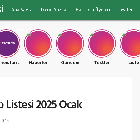
i
Ana Sayfa
Trend Yazılar
Haftanın Üyeleri
Testler
Teknoloji
Teknoistan Teknoloji ve Oyun Ülkesi
Haberler
Gündem
Testler
Liste
 Listesi 2025 Ocak
, 34sn