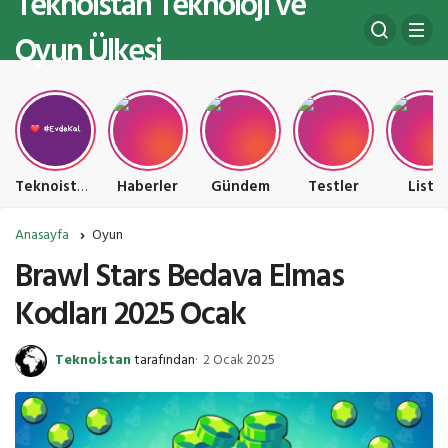
Teknoistan Teknoloji ve
Oyun Ülkesi
Teknoistan Teknoloji ve Oyun Ülkesi
Haberler
Gündem
Testler
Liste
Anasayfa
Oyun
Brawl Stars Bedava Elmas
Kodları 2025 Ocak
Teknoİstan
tarafından
2 Ocak 2025