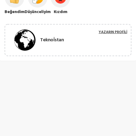
Beğendim
Düşünceliyim
Kızdım
YAZARIN PROFILI
Teknoİstan