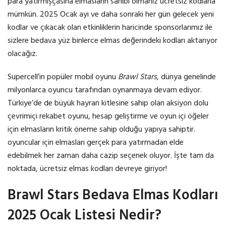
para yatırmışçasına elmasların sahibi olmanız ücretsiz kodlarla
mümkün. 2025 Ocak ayı ve daha sonraki her gün gelecek yeni
kodlar ve çıkacak olan etkinliklerin haricinde sponsorlarımız ile
sizlere bedava yüz binlerce elmas değerindeki kodları aktarıyor
olacağız.
Supercell’in popüler mobil oyunu
Brawl Stars
, dünya genelinde
milyonlarca oyuncu tarafından oynanmaya devam ediyor.
Türkiye’de de büyük hayran kitlesine sahip olan aksiyon dolu
çevrimiçi rekabet oyunu, hesap geliştirme ve oyun içi öğeler
için elmasların kritik öneme sahip olduğu yapıya sahiptir.
oyuncular için elmasları gerçek para yatırmadan elde
edebilmek her zaman daha cazip seçenek oluyor. İşte tam da
noktada, ücretsiz elmas kodları devreye giriyor!
Brawl Stars Bedava Elmas Kodları
2025 Ocak Listesi Nedir?