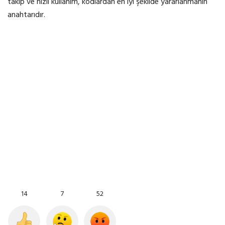
takip ve hızlı kullanım, kodlardan en iyi şekilde yararlanmanın
anahtarıdır.
14
7
52