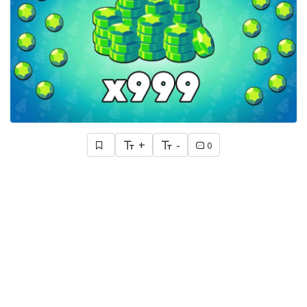
+
-
0