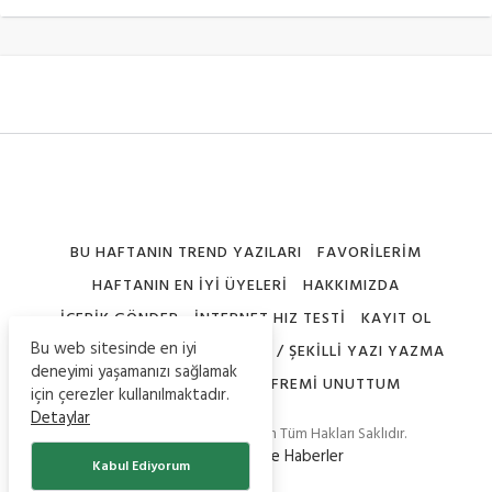
BU HAFTANIN TREND YAZILARI
FAVORILERIM
HAFTANIN EN İYI ÜYELERI
HAKKIMIZDA
İÇERIK GÖNDER
İNTERNET HIZ TESTI
KAYIT OL
Bu web sitesinde en iyi
NICK ŞEKILLERI – SEMBOLLERI / ŞEKILLI YAZI YAZMA
deneyimi yaşamanızı sağlamak
PROFILIMI DÜZENLE
ŞIFREMI UNUTTUM
için çerezler kullanılmaktadır.
Detaylar
© Copyright 2020, Teknoistan Tüm Hakları Saklıdır.
-
Güncel Bilgiler
ve
Haberler
Kabul Ediyorum