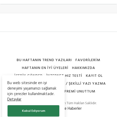
BU HAFTANIN TREND YAZILARI
FAVORILERIM
HAFTANIN EN İYI ÜYELERI
HAKKIMIZDA
İÇERIK GÖNDER
İNTERNET HIZ TESTI
KAYIT OL
Bu web sitesinde en iyi
NICK ŞEKILLERI – SEMBOLLERI / ŞEKILLI YAZI YAZMA
deneyimi yaşamanızı sağlamak
PROFILIMI DÜZENLE
ŞIFREMI UNUTTUM
için çerezler kullanılmaktadır.
Detaylar
© Copyright 2020, Teknoistan Tüm Hakları Saklıdır.
-
Güncel Bilgiler
ve
Haberler
Kabul Ediyorum