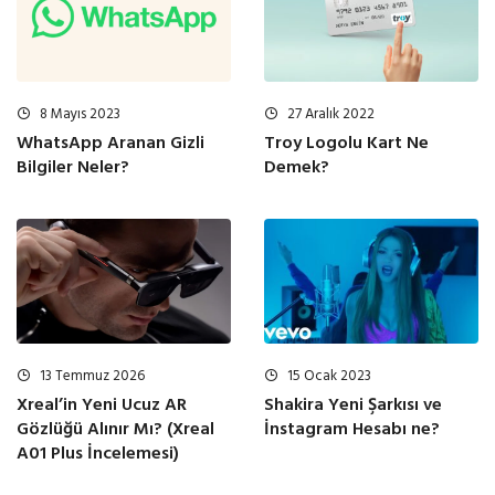
8 Mayıs 2023
27 Aralık 2022
WhatsApp Aranan Gizli
Troy Logolu Kart Ne
Bilgiler Neler?
Demek?
13 Temmuz 2026
15 Ocak 2023
Xreal’in Yeni Ucuz AR
Shakira Yeni Şarkısı ve
Gözlüğü Alınır Mı? (Xreal
İnstagram Hesabı ne?
A01 Plus İncelemesi)