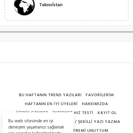
Teknoİstan
BU HAFTANIN TREND YAZILARI
FAVORILERIM
HAFTANIN EN İYI ÜYELERI
HAKKIMIZDA
İÇERIK GÖNDER
İNTERNET HIZ TESTI
KAYIT OL
Bu web sitesinde en iyi
NICK ŞEKILLERI – SEMBOLLERI / ŞEKILLI YAZI YAZMA
deneyimi yaşamanızı sağlamak
PROFILIMI DÜZENLE
ŞIFREMI UNUTTUM