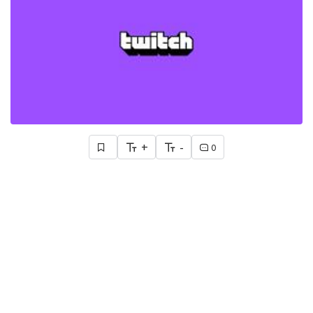
+
-
0