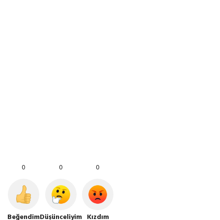
0
0
0
Beğendim
Düşünceliyim
Kızdım