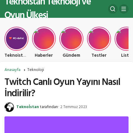
Teknoistan Teknoloji ve
Oyun Ülkesi
Teknoistan Teknoloji ve Oyun Ülkesi
Haberler
Gündem
Testler
Liste
Anasayfa
Teknoloji
Twitch Canlı Oyun Yayını Nasıl
İndirilir?
Teknoİstan
tarafından
2 Temmuz 2023