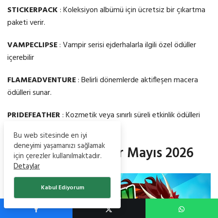
STICKERPACK
: Koleksiyon albümü için ücretsiz bir çıkartma
paketi verir.
VAMPECLIPSE
: Vampir serisi ejderhalarla ilgili özel ödüller
içerebilir
FLAMEADVENTURE
: Belirli dönemlerde aktifleşen macera
ödülleri sunar.
PRIDEFEATHER
: Kozmetik veya sınırlı süreli etkinlik ödülleri
için kullanılır.
Bu web sitesinde en iyi
deneyimi yaşamanızı sağlamak
Güncel Gizli Kodlar Mayıs 2026
için çerezler kullanılmaktadır.
Detaylar
Kabul Ediyorum