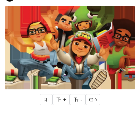
+
-
0