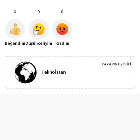
0
0
0
Beğendim
Düşünceliyim
Kızdım
YAZARIN PROFILI
Teknoİstan