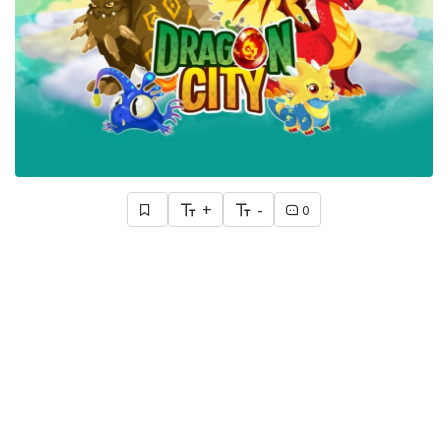
+
-
0