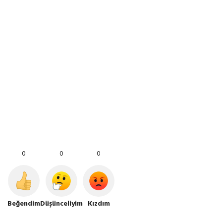
0
0
0
Beğendim
Düşünceliyim
Kızdım