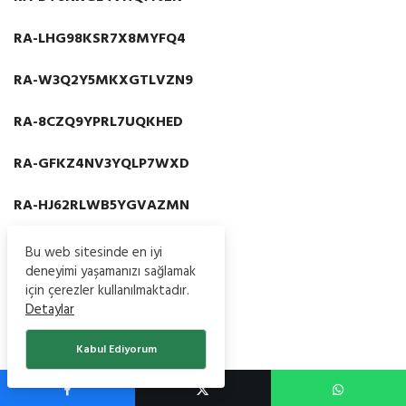
RA-LHG98KSR7X8MYFQ4
RA-W3Q2Y5MKXGTLVZN9
RA-8CZQ9YPRL7UQKHED
RA-GFKZ4NV3YQLP7WXD
RA-HJ62RLWB5YGVAZMN
RA-86GMZPVX7YR2HLTQ
Bu web sitesinde en iyi
deneyimi yaşamanızı sağlamak
RA-37P2LFYT6XHZVCPQ
için çerezler kullanılmaktadır.
Detaylar
RA-NI3RWPLKFJMT4XZA
Kabul Ediyorum
RA-94QKMXHYK8T6FBWG