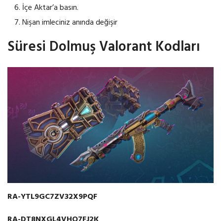
İçe Aktar’a basın.
Nişan imleciniz anında değişir
Süresi Dolmuş Valorant Kodları
RA-YTL9GC7ZV32X9PQF
RA-DT8NXGL4VHQ7FJ2K