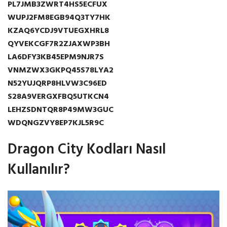
PL7JMB3ZWRT4HS5ECFUX
WUPJ2FM8EGB94Q3TY7HK
KZAQ6YCDJ9VTUEGXHRL8
QYVEKCGF7R2ZJAXWP3BH
LA6DFY3KB45EPM9NJR7S
VNMZWX3GKPQ45S78LYA2
N52YUJQRP8HLVW3C96ED
S28A9VERGXFBQ5UTKCN4
LEHZSDNTQR8P49MW3GUC
WDQNGZVY8EP7KJL5R9C
Dragon City Kodları Nasıl
Kullanılır?