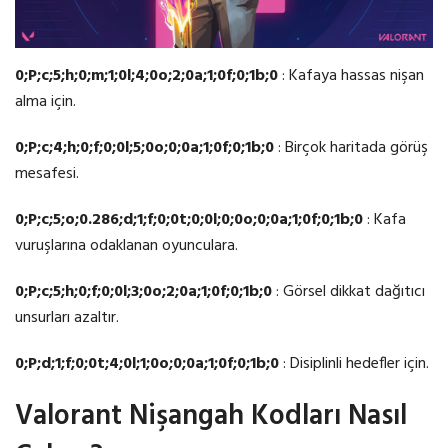
0;P;c;5;h;0;m;1;0l;4;0o;2;0a;1;0f;0;1b;0
: Kafaya hassas nişan
alma için.
0;P;c;4;h;0;f;0;0l;5;0o;0;0a;1;0f;0;1b;0
: Birçok haritada görüş
mesafesi.
0;P;c;5;o;0.286;d;1;f;0;0t;0;0l;0;0o;0;0a;1;0f;0;1b;0
: Kafa
vuruşlarına odaklanan oyunculara.
0;P;c;5;h;0;f;0;0l;3;0o;2;0a;1;0f;0;1b;0
: Görsel dikkat dağıtıcı
unsurları azaltır.
0;P;d;1;f;0;0t;4;0l;1;0o;0;0a;1;0f;0;1b;0
: Disiplinli hedefler için.
Valorant Nişangah Kodları Nasıl