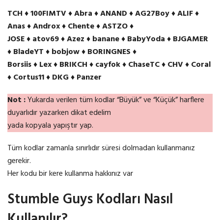
TCH ♦ 100FIMTV ♦ Abra ♦ ANAND ♦ AG27Boy ♦ ALIF ♦
Anas ♦ Androx ♦ Chente ♦ ASTZO ♦
JOSE ♦ atov69 ♦ Azez ♦ banane ♦ BabyYoda ♦ BJGAMER
♦ BladeYT ♦ bobjow ♦ BORINGNES ♦
Borsiis ♦ Lex ♦ BRIKCH ♦ cayfok ♦ ChaseTC ♦ CHV ♦ Coral
♦ Cortus11 ♦ DKG ♦ Panzer
Not :
Yukarda verilen tüm kodlar “Büyük” ve “Küçük” harflere
duyarlıdır yazarken dikat edelim
yada kopyala yapıştır yap.
Tüm kodlar zamanla sınırlıdır süresi dolmadan kullanmanız
gerekir.
Her kodu bir kere kullanma hakkınız var
Stumble Guys Kodları Nasıl
Kullanılır?