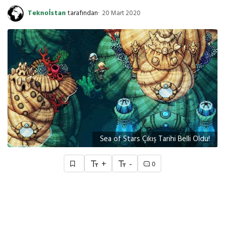
Teknoİstan
tarafından
20 Mart 2020
Sea of Stars Çıkış Tarihi Belli Oldu!
+
-
0