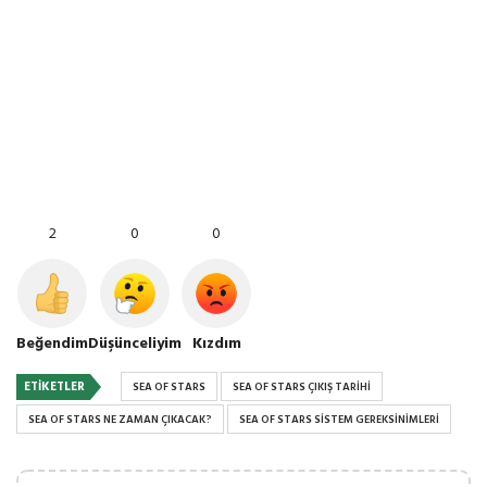
2
0
0
Beğendim
Düşünceliyim
Kızdım
ETIKETLER
SEA OF STARS
SEA OF STARS ÇIKIŞ TARIHI
SEA OF STARS NE ZAMAN ÇIKACAK?
SEA OF STARS SISTEM GEREKSINIMLERI