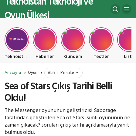
Teknoistan Teknoloji ve
Oyun Ülkesi
Teknoistan Teknoloji ve Oyun Ülkesi
Haberler
Gündem
Testler
Liste
Anasayfa
Oyun
Alakalı Konular
Sea of Stars Çıkış Tarihi Belli
Oldu!
The Messenger oyununun geliştiricisi Sabotage
tarafından geliştirilen Sea of Stars isimli oyununun ne
zaman çıkacak? soruları çıkış tarihi açıklamasıyla yanıt
bulmuş oldu.