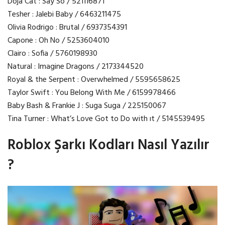
Doja Cat : Say So / 521116871
Tesher : Jalebi Baby / 6463211475
Olivia Rodrigo : Brutal / 6937354391
Capone : Oh No / 5253604010
Clairo : Sofia / 5760198930
Natural : Imagine Dragons / 2173344520
Royal & the Serpent : Overwhelmed / 5595658625
Taylor Swift : You Belong With Me / 6159978466
Baby Bash & Frankie J : Suga Suga / 225150067
Tina Turner : What’s Love Got to Do with ıt / 5145539495
Roblox Şarkı Kodları Nasıl Yazılır
?