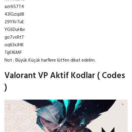
azr657T4
43İGzqd8
29YXr7uE
YGSDuHbr
go7vxRtT
oq63xJHK
Tij616MF
Not : Büyük Küçük harflere lütfen dikat edelim.
Valorant VP Aktif Kodlar ( Codes
)