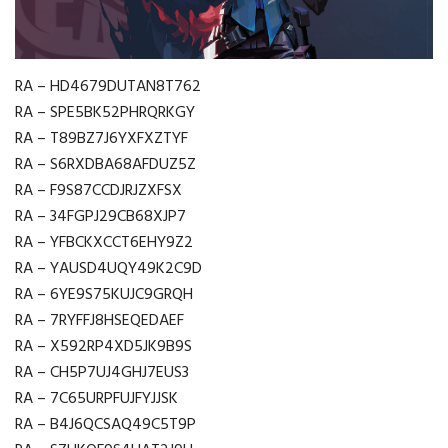
RA – HD4679DUTAN8T762
RA – SPE5BK52PHRQRKGY
RA – T89BZ7J6YXFXZTYF
RA – S6RXDBA68AFDUZ5Z
RA – F9S87CCDJRJZXFSX
RA – 34FGPJ29CB68XJP7
RA – YFBCKXCCT6EHY9Z2
RA – YAUSD4UQY49K2C9D
RA – 6YE9S75KUJC9GRQH
RA – 7RYFFJ8HSEQEDAEF
RA – X592RP4XD5JK9B9S
RA – CH5P7UJ4GHJ7EUS3
RA – 7C65URPFUJFYJJSK
RA – B4J6QCSAQ49C5T9P