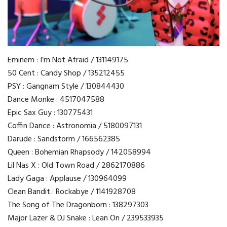
Eminem : I’m Not Afraid / 131149175
50 Cent : Candy Shop / 135212455
PSY : Gangnam Style / 130844430
Dance Monke : 4517047588
Epic Sax Guy : 130775431
Coffin Dance : Astronomia / 5180097131
Darude : Sandstorm / 166562385
Queen : Bohemian Rhapsody / 142058994
Lil Nas X : Old Town Road / 2862170886
Lady Gaga : Applause / 130964099
Clean Bandit : Rockabye / 1141928708
The Song of The Dragonborn : 138297303
Major Lazer & DJ Snake : Lean On / 239533935