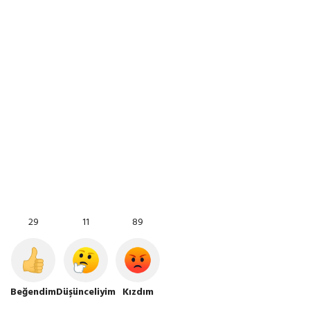
29
11
89
Beğendim
Düşünceliyim
Kızdım