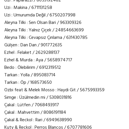
Uzi : Paparazzi / 8053192482
Uzi : Makina / 6711131258
Uzi : Umurumda Değil / 6750207998
Aleyna Tilki : Sen Olsan Bari / 963309326
Aleyna Tilki : Yalnız Çiçek / 24854663699
Aleyna Tilki : Cevapsız Çınlama / 631430785
Gülşen : Dan Dan / 901772635
Ezhel : Felaket / 2629288137
Ezhel & Murda : Aya / 5658974717
Bedo : Ölebilirim / 6912319512
Tarkan : Yolla / 895083714
Tarkan : Öp / 168573650
Ozbi feat & Melek Mosso : Haydi Git / 5675993359
Simge : Üzülmedin mi / 5308031816
Çakal : Lütfen / 7068493917
Çakal : Mahvettim / 8086191184
Çakal & Reckol : Rari / 6949638990
Kuty & Reckol : Perros Blancos / 6707781606