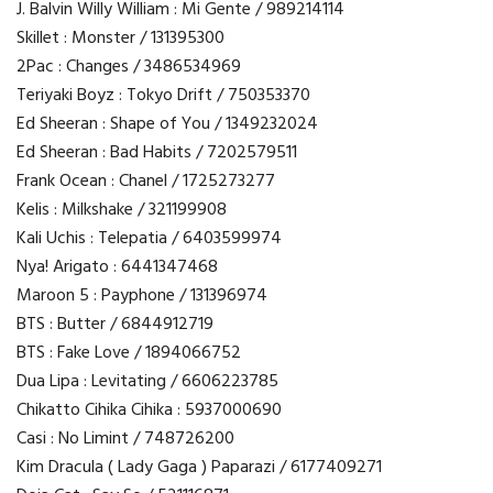
J. Balvin Willy William : Mi Gente / 989214114
Skillet : Monster / 131395300
2Pac : Changes / 3486534969
Teriyaki Boyz : Tokyo Drift / 750353370
Ed Sheeran : Shape of You / 1349232024
Ed Sheeran : Bad Habits / 7202579511
Frank Ocean : Chanel / 1725273277
Kelis : Milkshake / 321199908
Kali Uchis : Telepatia / 6403599974
Nya! Arigato : 6441347468
Maroon 5 : Payphone / 131396974
BTS : Butter / 6844912719
BTS : Fake Love / 1894066752
Dua Lipa : Levitating / 6606223785
Chikatto Cihika Cihika : 5937000690
Casi : No Limint / 748726200
Kim Dracula ( Lady Gaga ) Paparazi / 6177409271