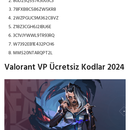
80D2SQ557K3003C3
78FXB8C586ZW5KR8
2WZPGUC9M362C8VZ
Z18Z3CGH6J2IBU6E
3C1VJYWWL9TR93RQ
W7392EB1E432PCH6
MMS20NTARQPT2L
Valorant VP Ücretsiz Kodlar 2024