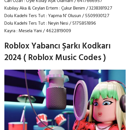
Can Ozan : Öyle Kolay Aşık Olamam / 6417666957
Kubilay Aka & Ceylan Ertem : Çukur Benim / 3238381927
Dolu Kadehi Ters Tut : Yapma N’ Olusun / 5509930127
Dolu Kadehi Ters Tut : Neyin Nesi / 5175851896
Kayra : Mesela Yani / 4622819009
Roblox Yabancı Şarkı Kodkarı
2024 ( Roblox Music Codes )