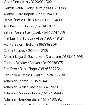
Vice : Deniz Kızı / 3220904502
Gökşin Derin : Gökyüzüm / 4606701999
Allame : Fare Kapanı / 2779394313
Derya Ürkmez : İki Aşık / 1568055439
Anıl Piyancı : Boşver / 629493851
Zehra : Cennetten Çiçek / 5447744718
maNga : Fly To Stay Alive / 983749121
Merve Yalçın : Bella / 5863863596
Ceza : Suspus / 2000042135
Ahmet Kaya & Gazapizm : Dardayım / 6232191995
Canbay Wolker : Fersah / 3459038375
Ben Fero : Baba Fingo / 3826787754
Ben Fero & Demet Akalın : 3420122790
Adamlar : Zombi / 5157534611
Adamlar : Acının İlacı / 6117472073
Adamlar : Sarılırım Birine / 6117465847
Adamlar : Benden Bana / 6117480392