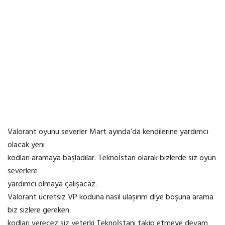
Valorant oyunu severler Mart ayında’da kendilerine yardımcı
olacak yeni
kodları aramaya başladılar. Teknoİstan olarak bizlerde siz oyun
severlere
yardımcı olmaya çalışacaz.
Valorant ücretsiz VP koduna nasıl ulaşırım diye boşuna arama
biz sizlere gereken
kodları verecez siz yeterki Teknoİstanı takip etmeye devam