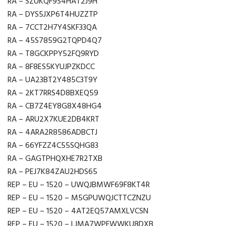
RA – SZUKQF9S4HAT2J9H
RA – DYS5JXP6T4HUZZTP
RA – 7CCT2H7Y4SKF33QA
RA – 45S7859G2TQPD4Q7
RA – T8GCKPPY52FQ9RYD
RA – 8F8ES5KYUJPZKDCC
RA – UA23BT2Y485C3T9Y
RA – 2KT7RRS4D8BXEQ59
RA – CB7Z4EY8G8X48HG4
RA – ARU2X7KUE2DB4KRT
RA – 4ARA2R8586ADBCTJ
RA – 66YFZZ4C55SQHG83
RA – GAGTPHQXHE7R2TXB
RA – PEJ7K84ZAU2HDS65
REP – EU – 1520 – UWQJBMWF69F8KT4R
REP – EU – 1520 – M5GPUWQJCTTCZNZU
REP – EU – 1520 – 4AT2EQ57AMXLVCSN
REP – EU – 1520 – LJMA7WPFWWKU8DXB