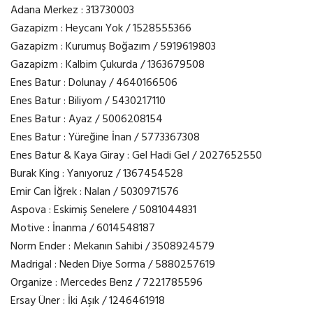
Adana Merkez : 313730003
Gazapizm : Heycanı Yok / 1528555366
Gazapizm : Kurumuş Boğazım / 5919619803
Gazapizm : Kalbim Çukurda / 1363679508
Enes Batur : Dolunay / 4640166506
Enes Batur : Biliyom / 5430217110
Enes Batur : Ayaz / 5006208154
Enes Batur : Yüreğine İnan / 5773367308
Enes Batur & Kaya Giray : Gel Hadi Gel / 2027652550
Burak King : Yanıyoruz / 1367454528
Emir Can İğrek : Nalan / 5030971576
Aspova : Eskimiş Senelere / 5081044831
Motive : İnanma / 6014548187
Norm Ender : Mekanın Sahibi / 3508924579
Madrigal : Neden Diye Sorma / 5880257619
Organize : Mercedes Benz / 7221785596
Ersay Üner : İki Aşık / 1246461918