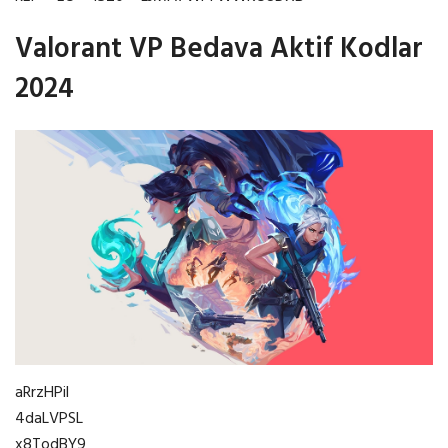
Valorant VP Bedava Aktif Kodlar
2024
aRrzHPil
4daLVPSL
x8TodBY9