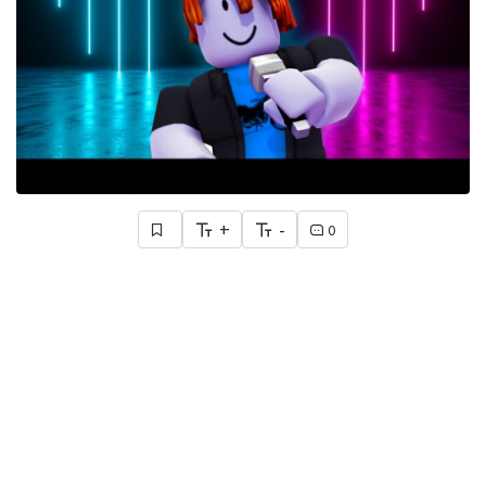
+
-
0