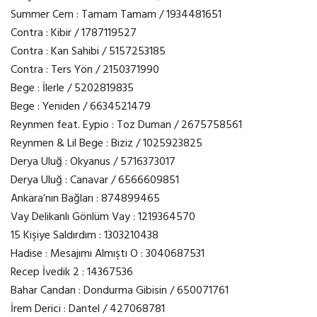
Summer Cem : Tamam Tamam / 1934481651
Contra : Kibir / 1787119527
Contra : Kan Sahibi / 5157253185
Contra : Ters Yön / 2150371990
Bege : İlerle / 5202819835
Bege : Yeniden / 6634521479
Reynmen feat. Eypio : Toz Duman / 2675758561
Reynmen & Lil Bege : Biziz / 1025923825
Derya Uluğ : Okyanus / 5716373017
Derya Uluğ : Canavar / 6566609851
Ankara’nın Bağları : 874899465
Vay Delikanlı Gönlüm Vay : 1219364570
15 Kişiye Saldırdım : 1303210438
Hadise : Mesajımı Almıştı O : 3040687531
Recep İvedik 2 : 14367536
Bahar Candan : Dondurma Gibisin / 650071761
İrem Derici : Dantel / 427068781