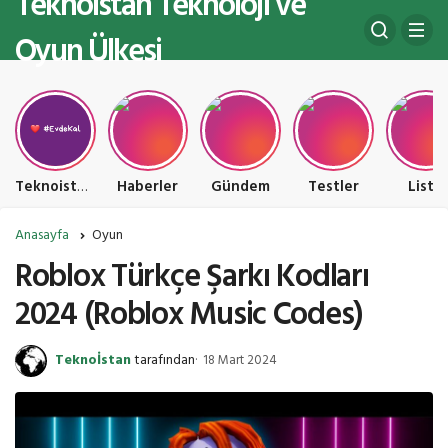
Teknoistan Teknoloji ve
Oyun Ülkesi
Teknoistan Teknoloji ve Oyun Ülkesi
Haberler
Gündem
Testler
Liste
Anasayfa
Oyun
Roblox Türkçe Şarkı Kodları
2024 (Roblox Music Codes)
Teknoİstan
tarafından
18 Mart 2024