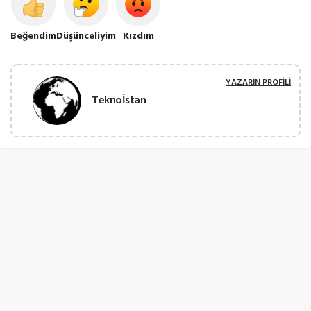
Beğendim
Düşünceliyim
Kızdım
YAZARIN PROFILI
Teknoİstan