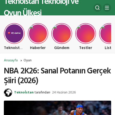
Teknoistan Teknoloji ve
Oyun Ülkesi
Teknoistan Teknoloji ve Oyun Ülkesi
Haberler
Gündem
Testler
Liste
Anasayfa
Oyun
NBA 2K26: Sanal Potanın Gerçek
Şiiri (2026)
Teknoİstan
tarafından
24 Haziran 2026