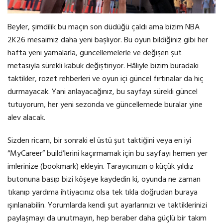
Beyler, şimdilik bu maçın son düdüğü çaldı ama bizim NBA
2K26 mesaimiz daha yeni başlıyor. Bu oyun bildiğiniz gibi her
hafta yeni yamalarla, güncellemelerle ve değişen şut
metasıyla sürekli kabuk değiştiriyor. Hâliyle bizim buradaki
taktikler, rozet rehberleri ve oyun içi güncel fırtınalar da hiç
durmayacak. Yani anlayacağınız, bu sayfayı sürekli güncel
tutuyorum, her yeni sezonda ve güncellemede buralar yine
alev alacak.
Sizden ricam, bir sonraki el üstü şut taktiğini veya en iyi
“MyCareer” build’lerini kaçırmamak için bu sayfayı hemen yer
imlerinize (bookmark) ekleyin. Tarayıcınızın o küçük yıldız
butonuna basıp bizi köşeye kaydedin ki, oyunda ne zaman
tıkanıp yardıma ihtiyacınız olsa tek tıkla doğrudan buraya
ışınlanabilin. Yorumlarda kendi şut ayarlarınızı ve taktiklerinizi
paylaşmayı da unutmayın, hep beraber daha güçlü bir takım