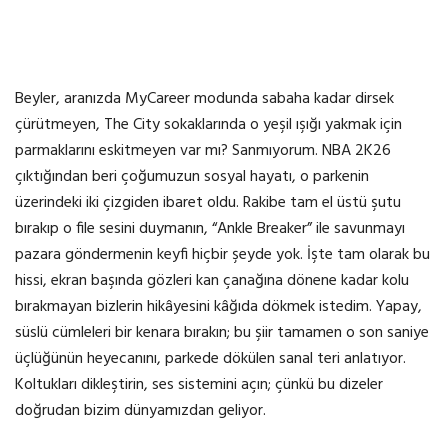
Beyler, aranızda MyCareer modunda sabaha kadar dirsek
çürütmeyen, The City sokaklarında o yeşil ışığı yakmak için
parmaklarını eskitmeyen var mı? Sanmıyorum. NBA 2K26
çıktığından beri çoğumuzun sosyal hayatı, o parkenin
üzerindeki iki çizgiden ibaret oldu. Rakibe tam el üstü şutu
bırakıp o file sesini duymanın, “Ankle Breaker” ile savunmayı
pazara göndermenin keyfi hiçbir şeyde yok. İşte tam olarak bu
hissi, ekran başında gözleri kan çanağına dönene kadar kolu
bırakmayan bizlerin hikâyesini kâğıda dökmek istedim. Yapay,
süslü cümleleri bir kenara bırakın; bu şiir tamamen o son saniye
üçlüğünün heyecanını, parkede dökülen sanal teri anlatıyor.
Koltukları dikleştirin, ses sistemini açın; çünkü bu dizeler
doğrudan bizim dünyamızdan geliyor.