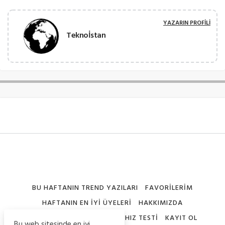
YAZARIN PROFILI
Teknoİstan
BU HAFTANIN TREND YAZILARI
FAVORILERIM
HAFTANIN EN İYI ÜYELERI
HAKKIMIZDA
İÇERIK GÖNDER
İNTERNET HIZ TESTI
KAYIT OL
Bu web sitesinde en iyi