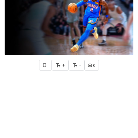
+
-
0