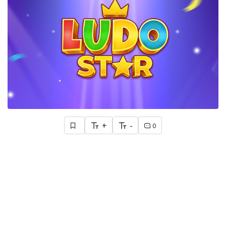
+
-
0