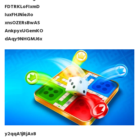
FDTRKLoFIxmD
IuxFHJNieJIo
xnsOZERsBwAS
AnkpyxUGemKO
dAqy9NHGMJ6x
y2qqA1jRjAx8