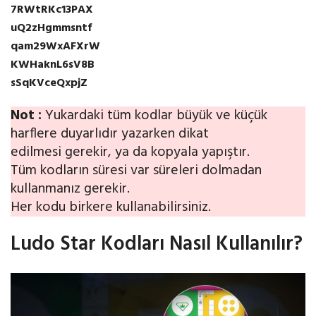
7RWtRKc13PAX
uQ2zHgmmsntf
qam29WxAFXrW
KWHaknL6sV8B
sSqKVceQxpjZ
Not :
Yukardaki tüm kodlar büyük ve küçük
harflere duyarlıdır yazarken dikat
edilmesi gerekir, ya da kopyala yapıştır.
Tüm kodların süresi var süreleri dolmadan
kullanmanız gerekir.
Her kodu birkere kullanabilirsiniz.
Ludo Star Kodları Nasıl Kullanılır?