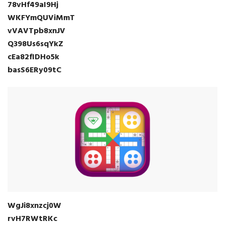
78vHf49aI9Hj
WKFYmQUViMmT
vVAVTpb8xnJV
Q398Us6sqYkZ
cEa82fIDHo5k
basS6ERy09tC
WgJi8xnzcj0W
rvH7RWtRKc