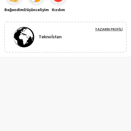
Beğendim
Düşünceliyim
Kızdım
YAZARIN PROFILI
Teknoİstan