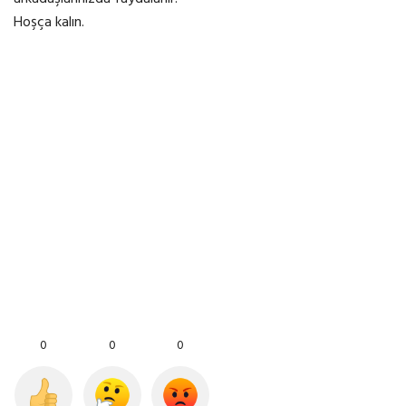
Hoşça kalın.
0
0
0