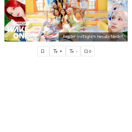
Kep1er İnstagram Hesabı Nedir?
+
-
0