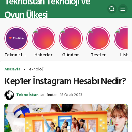
Teknoistan Teknoloji ve
Oyun Ülkesi
Teknoistan Teknoloji ve Oyun Ülkesi
Haberler
Gündem
Testler
Liste
Anasayfa
Teknoloji
Kep1er İnstagram Hesabı Nedir?
Teknoİstan
tarafından
18 Ocak 2023