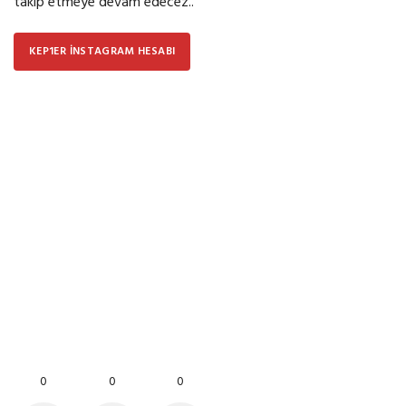
takip etmeye devam edecez..
KEP1ER İNSTAGRAM HESABI
0
0
0