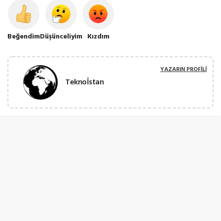
Beğendim
Düşünceliyim
Kızdım
YAZARIN PROFILI
Teknoİstan