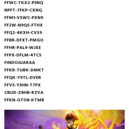
FFWC-TKX2-P5NQ
NPFT-7FKP-CXNQ
FFM1-VSWC-PXN9
FF2W-N9QS-FTHX
FFQ2-4KXH-CVS9
FFBR-DFXT-PMGO
FFHR-PAL9-WJXE
FFPX-DFLM-4TCS
FINDOJUARAA
FFKR-TUBK-DMKT
FFQK-Y9TL-DVER
FFVS-Y3HN-T7PX
CBUD-Z8HB-RZVA
FFKN-GTO8-KTMR