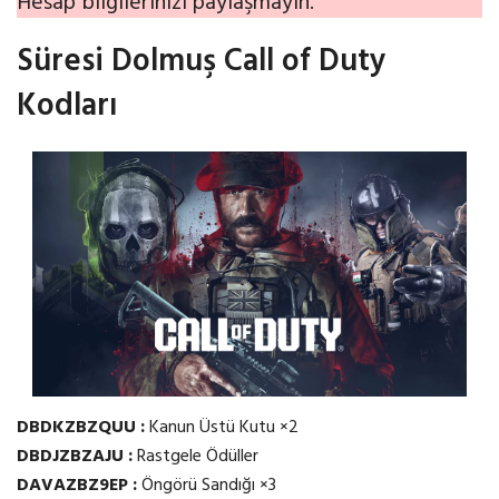
Hesap bilgilerinizi paylaşmayın.
Süresi Dolmuş Call of Duty
Kodları
DBDKZBZQUU :
Kanun Üstü Kutu ×2
DBDJZBZAJU :
Rastgele Ödüller
DAVAZBZ9EP :
Öngörü Sandığı ×3