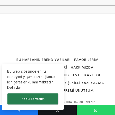
BU HAFTANIN TREND YAZILARI
FAVORILERIM
HAFTANIN EN İYI ÜYELERI
HAKKIMIZDA
Bu web sitesinde en iyi
İÇERIK GÖNDER
İNTERNET HIZ TESTI
KAYIT OL
deneyimi yaşamanızı sağlamak
için çerezler kullanılmaktadır.
NICK ŞEKILLERI – SEMBOLLERI / ŞEKILLI YAZI YAZMA
Detaylar
PROFILIMI DÜZENLE
ŞIFREMI UNUTTUM
Kabul Ediyorum
© Copyright 2020, Teknoistan Tüm Hakları Saklıdır.
-
Güncel Bilgiler
ve
Haberler