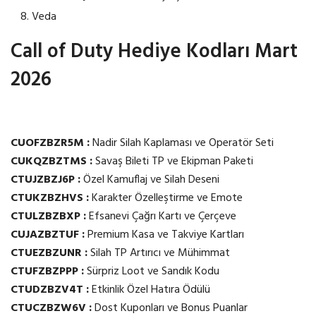
Veda
Call of Duty Hediye Kodları Mart
2026
CUOFZBZR5M :
Nadir Silah Kaplaması ve Operatör Seti
CUKQZBZTMS :
Savaş Bileti TP ve Ekipman Paketi
CTUJZBZJ6P :
Özel Kamuflaj ve Silah Deseni
CTUKZBZHVS :
Karakter Özelleştirme ve Emote
CTULZBZBXP :
Efsanevi Çağrı Kartı ve Çerçeve
CUJAZBZTUF :
Premium Kasa ve Takviye Kartları
CTUEZBZUNR :
Silah TP Artırıcı ve Mühimmat
CTUFZBZPPP :
Sürpriz Loot ve Sandık Kodu
CTUDZBZV4T :
Etkinlik Özel Hatıra Ödülü
CTUCZBZW6V :
Dost Kuponları ve Bonus Puanlar