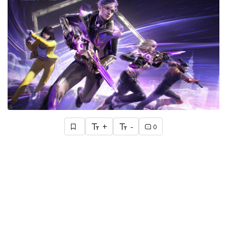
+
-
0