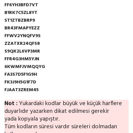
FF6YH3BFD7VT
B1RK7C5ZL8YT
ST1ZTBZBRP9
BR43FMAPYEZZ
FFWV2YNQFV9S
ZZATXR24QFS8
S9QK2L6VP3MR
FFR4G3HM5YJN
6KWMFJVMQQYG
FA3S7D5F1G9H
FK3J9H5G1F7D
FJAAT3ZREM45
Not :
Yukardaki kodlar büyük ve küçük harflere
duyarlıdır yazarken dikat edilmesi gerekir
yada kopyala yapıştır.
Tüm kodların süresi vardır süreleri dolmadan