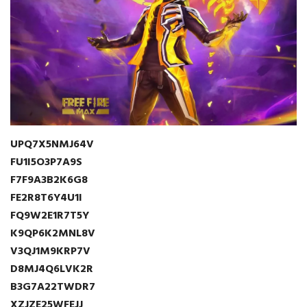
UPQ7X5NMJ64V
FU1I5O3P7A9S
F7F9A3B2K6G8
FE2R8T6Y4U1I
FQ9W2E1R7T5Y
K9QP6K2MNL8V
V3QJ1M9KRP7V
D8MJ4Q6LVK2R
B3G7A22TWDR7
XZJZE25WFEJJ