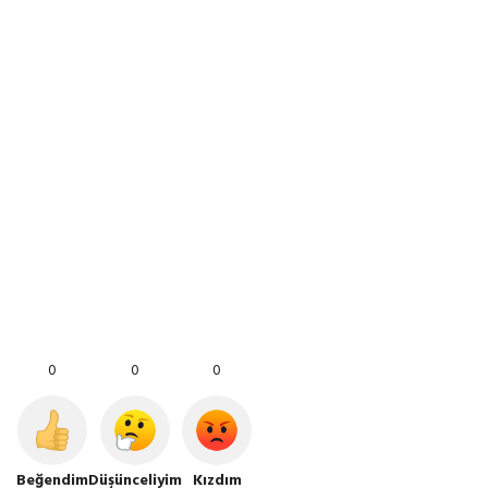
0
0
0
Beğendim
Düşünceliyim
Kızdım