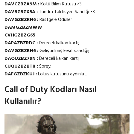
DAVCZBZA9M :
Kötü Bilim Kutusu ×3
DAVBZBZX5A :
Tundra Taktisyen Sandığı ×3
DAVGZBZRN6 :
Rastgele Ödüller
DAMGZBZMWW
CVHGZBZG65
DAPAZBZRDC :
Dereceli kalkan kartı;
DAVGZBZRN6 :
Geliştirilmiş keşif sandığı;
DAOUZBZ79N :
Dereceli kalkan kartı;
CUQUZBZBTR :
Sprey;
DAFGZBZKUJ :
Lotus kutusunu aydınlat.
Call of Duty Kodları Nasıl
Kullanılır?