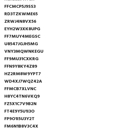
FFCMCP5J9SS3
RD3TZKWME65
ZRWJ4N8VX56
EYH2W3XK8UPG
FF7MUY4MEGSC
U8547JGJH5MG
VNY3MQWNKEGU
FF9MU31CXKRG
FFN9Y8KY4Z89
HZ2RM8W9YPT7
WD4XJ7WQZ42A
FFMCB7XLVNC
H8YC4TN6VKQ9
FZ5X1C7V9B2N
FT4E9Y5U1I3O
FP9O1I5U3Y2T
FM6N1B8V3C4X