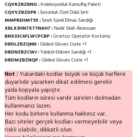
CQVRZBZBNG :
Koleksiyonluk Kamuflaj Paketi
CQVVZBZDPR :
Sezonluk Özel Ödül Seti
MMPREHMT95 :
Sınırlı Süreli Elmas Sandığı
XBLX3HN7X77NAH7 :
Nadir Silah Aksesuarı
BNX33C6FLWCPCBP :
Ücretsiz Operatör Kostümü
DBDLZBZQNN :
Gilded Gloves Crate ×1
DBDNZBZCWJ :
Yaldızlı Eldiven Sandığı ×1
DBDMZBZNQP :
Gilded Gloves Crate ×1
Not :
Yukardaki kodlar büyük ve küçük harflere
duyarlıdır yazarken dikat edilmesi gerekir
yada kopyala yapıştır.
Tüm kodların süresi vardır süreleri dolmadan
kullanmanız lazım.
Her kodu birkere kullanma hakkınız var.
Bazı siteler gerçek kodları vermeyebilir veya
riskli olabilir, dikkatli olun.