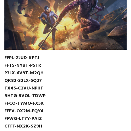
FFPL-ZJUD-KPTJ
FFTS-NYBT-PSTR
P3LX-6V9T-M2QH
QK82-S2LX-5Q27
TX4S-C2VU-NPKF
RHTG-9VOL-TDWP
FFCO-TYMQ-FX5K
FFEV-OX2M-FQY4
FFWG-LT7Y-PAIZ
CTFF-NX2K-SZ9H