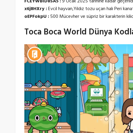
FCEYWBID8SA5 :
9 Ocak 2025 tarihine kadar geçerlidi
x6j8HXry :
Evcil hayvan,Yıldız tozu uçan halı Peri kanat
oEPFokpU :
500 Mücevher ve süpriz bir karakterin kili
Toca Boca World Dünya Kodla