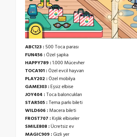
ABC123 :
500 Toca parası
FUN456 :
Özel şapka
HAPPY789 :
1.000 Mücevher
TOCA101 :
Özel evcil hayvan
PLAY202 :
Özel mobilya
GAME303 :
Eşsiz elbise
JOY404 :
Toca baloncukları
STAR505 :
Tema parkı bileti
WILD606 :
Macera bileti
FROST707 :
Kışlık elbiseler
SMILE808 :
Ücretsiz ev
MAGIC909 :
Gizli yer