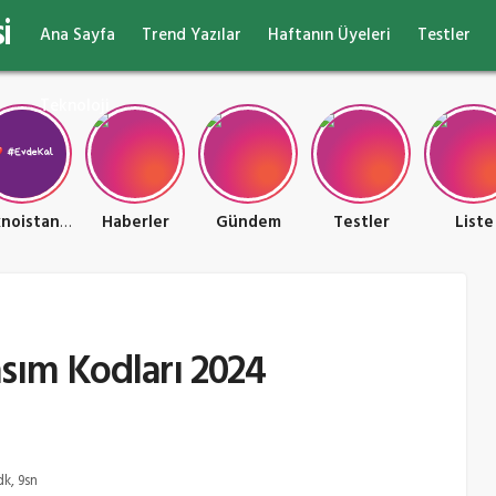
i
Ana Sayfa
Trend Yazılar
Haftanın Üyeleri
Testler
Teknoloji
Teknoistan Teknoloji ve Oyun Ülkesi
Haberler
Gündem
Testler
Liste
sım Kodları 2024
k, 9sn