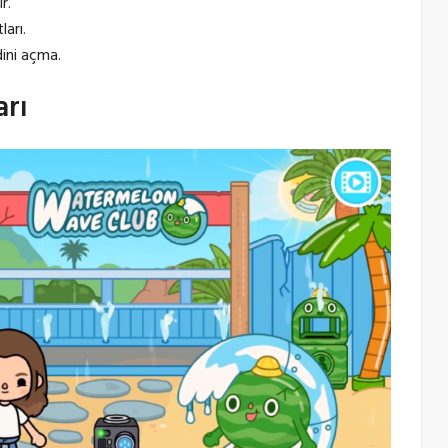
r.
ları.
dini açma.
rı