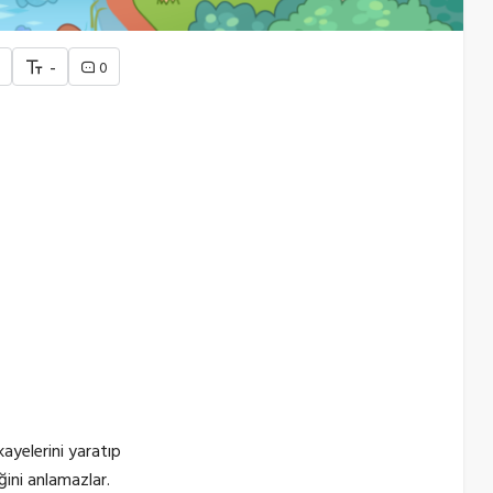
+
-
0
ayelerini yaratıp
iğini anlamazlar.