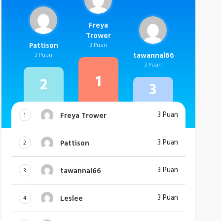
Freya
Trower
Pattison
3 Puan
tawannal66
3 Puan
3 Puan
1
2
3
3 Puan
Freya Trower
1
3 Puan
Pattison
2
3 Puan
tawannal66
3
3 Puan
Leslee
4