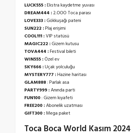
LUCK555 :
Ekstra kaydetme yuvası
DREAM444 :
2.OOO Toca parası
LOVE333 :
Gökkuşağı pateni
SUN222 :
Plaj erişimi
COOL111 :
VIP statüsü
MAGIC222 :
Gizem kutusu
TOVA444 :
Festival bileti
WIN555 :
Özel ev
SKY666 :
Uçak yolculuğu
MYSTERY777 :
Hazine haritası
GLAM888
: Parlak asa
PARTY999 :
Anında parti
FUN100
: Gizem kıyafeti
FREE200 :
Abonelik uzatması
GIFT300 :
Mega paket
Toca Boca World Kasım 2024 