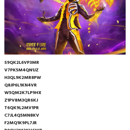
S9QK2L6VP3MR
V7PK5M4QN1JZ
H3QL9K2MR8PW
Q8JP6L1KN4VR
W5QM2K7LP9HX
Z1PV8M3QR6KJ
T6QK9L2MV1PR
C7JL4Q5MN8KV
F2MQ1K9PL7JR