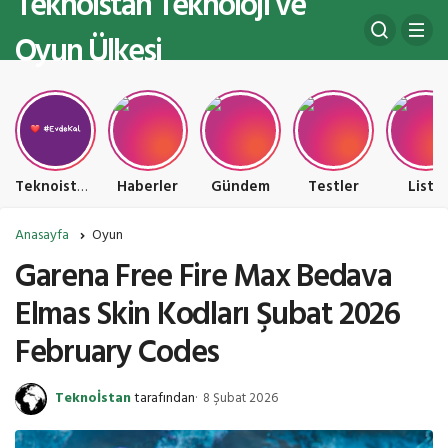
Teknoistan Teknoloji ve
Oyun Ülkesi
Teknoistan Teknoloji ve Oyun Ülkesi
Haberler
Gündem
Testler
Liste
Anasayfa
Oyun
Garena Free Fire Max Bedava
Elmas Skin Kodları Şubat 2026
February Codes
Teknoİstan
tarafından
8 Şubat 2026