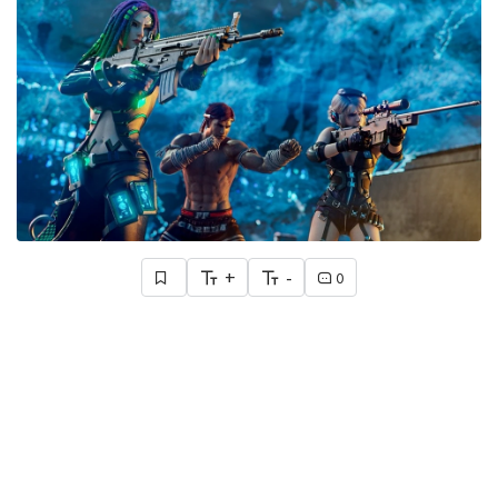
+
-
0