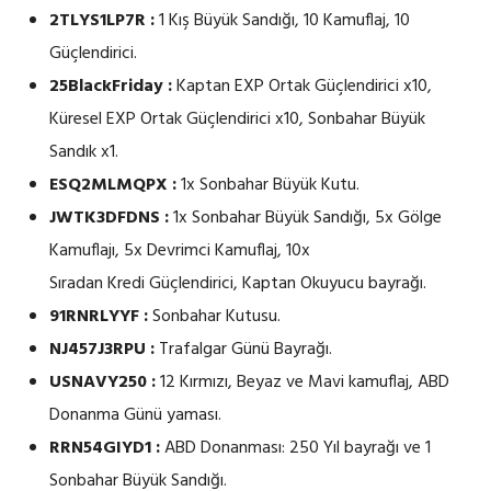
2TLYS1LP7R :
1 Kış Büyük Sandığı, 10 Kamuflaj, 10
Güçlendirici.
25BlackFriday :
Kaptan EXP Ortak Güçlendirici x10,
Küresel EXP Ortak Güçlendirici x10, Sonbahar Büyük
Sandık x1.
ESQ2MLMQPX :
1x Sonbahar Büyük Kutu.
JWTK3DFDNS :
1x Sonbahar Büyük Sandığı, 5x Gölge
Kamuflajı, 5x Devrimci Kamuflaj, 10x
Sıradan Kredi Güçlendirici, Kaptan Okuyucu bayrağı.
91RNRLYYF :
Sonbahar Kutusu.
NJ457J3RPU :
Trafalgar Günü Bayrağı.
USNAVY250 :
12 Kırmızı, Beyaz ve Mavi kamuflaj, ABD
Donanma Günü yaması.
RRN54GIYD1 :
ABD Donanması: 250 Yıl bayrağı ve 1
Sonbahar Büyük Sandığı.