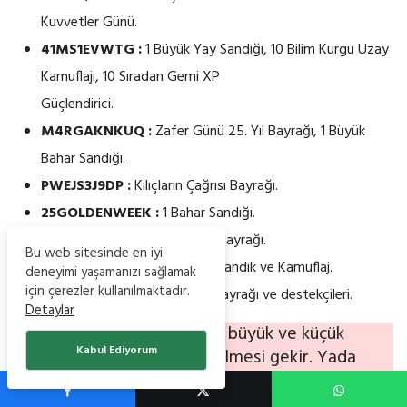
Kuvvetler Günü.
41MS1EVWTG :
1 Büyük Yay Sandığı, 10 Bilim Kurgu Uzay
Kamuflajı, 10 Sıradan Gemi XP
Güçlendirici.
M4RGAKNKUQ :
Zafer Günü 25. Yıl Bayrağı, 1 Büyük
Bahar Sandığı.
PWEJS3J9DP :
Kılıçların Çağrısı Bayrağı.
25GOLDENWEEK :
1 Bahar Sandığı.
BGRMTHQJD6 :
Uzay Günü Bayrağı.
Bu web sitesinde en iyi
LWRF88TJ7N :
Bahar Büyük Sandık ve Kamuflaj.
deneyimi yaşamanızı sağlamak
için çerezler kullanılmaktadır.
QSGLALPKPI :
İşçi Bayramı Bayrağı ve destekçileri.
Detaylar
Not :
Yukardaki tüm kodlar büyük ve küçük
Kabul Ediyorum
harflere duyarlıdır dikat edilmesi gekir. Yada
kopyala yapıştır. Tüm kodlar zamanla sınırlıdır
süresi dolmadan kullanmanız lazım. Her kodu