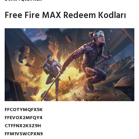
Free Fire MAX Redeem Kodları
FFCOTYMQFX5K
FFEVOX2MFQY4
CTFFNX2KSZ9H
FFM1VSWCPXN9