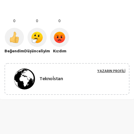
0
0
0
Beğendim
Düşünceliyim
Kızdım
YAZARIN PROFILI
Teknoİstan