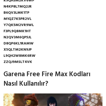
R9QH3M2KV6WP
N4KP8L7MQ2JR
B6QV3LMK1TP
M1QZ7K5PR2VL
Y7QK5M2VR9WL
F3PL9Q8MK1HT
N2QV3M6QP5JL
D8QP6KL1RAMW
X5QLTM2KN9JP
L9QH2W8MK6RW
ZZQJ9MSLT4VK
Garena Free Fire Max Kodları
Nasıl Kullanılır?