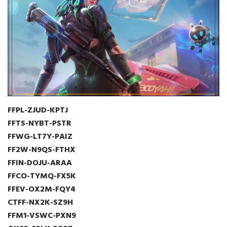
FFPL-ZJUD-KPTJ
FFTS-NYBT-PSTR
FFWG-LT7Y-PAIZ
FF2W-N9QS-FTHX
FFIN-DOJU-ARAA
FFCO-TYMQ-FX5K
FFEV-OX2M-FQY4
CTFF-NX2K-SZ9H
FFM1-VSWC-PXN9