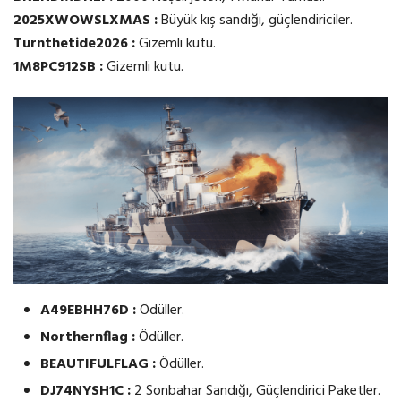
2025XWOWSLXMAS :
Büyük kış sandığı, güçlendiriciler.
Turnthetide2026 :
Gizemli kutu.
1M8PC912SB :
Gizemli kutu.
A49EBHH76D :
Ödüller.
Northernflag :
Ödüller.
BEAUTIFULFLAG :
Ödüller.
DJ74NYSH1C :
2 Sonbahar Sandığı, Güçlendirici Paketler.