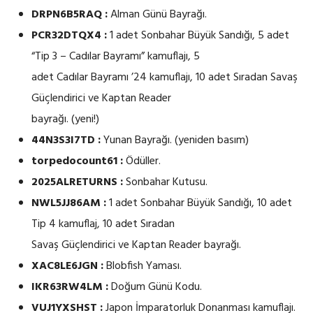
DRPN6B5RAQ :
Alman Günü Bayrağı.
PCR32DTQX4 :
1 adet Sonbahar Büyük Sandığı, 5 adet
“Tip 3 – Cadılar Bayramı” kamuflajı, 5
adet Cadılar Bayramı ’24 kamuflajı, 10 adet Sıradan Savaş
Güçlendirici ve Kaptan Reader
bayrağı. (yeni!)
44N3S3I7TD :
Yunan Bayrağı. (yeniden basım)
torpedocount61 :
Ödüller.
2025ALRETURNS :
Sonbahar Kutusu.
NWL5JJ86AM :
1 adet Sonbahar Büyük Sandığı, 10 adet
Tip 4 kamuflaj, 10 adet Sıradan
Savaş Güçlendirici ve Kaptan Reader bayrağı.
XAC8LE6JGN :
Blobfish Yaması.
IKR63RW4LM :
Doğum Günü Kodu.
VUJ1YXSHST :
Japon İmparatorluk Donanması kamuflajı.