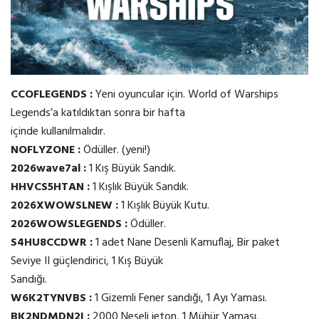
CCOFLEGENDS :
Yeni oyuncular için. World of Warships
Legends’a katıldıktan sonra bir hafta
içinde kullanılmalıdır.
NOFLYZONE :
Ödüller. (yeni!)
2026wave7al :
1 Kış Büyük Sandık.
HHVCS5HTAN :
1 Kışlık Büyük Sandık.
2026XWOWSLNEW :
1 Kışlık Büyük Kutu.
2026WOWSLEGENDS :
Ödüller.
S4HU8CCDWR :
1 adet Nane Desenli Kamuflaj, Bir paket
Seviye II güçlendirici, 1 Kış Büyük
Sandığı.
W6K2TYNVBS :
1 Gizemli Fener sandığı, 1 Ayı Yaması.
BK2NDMDN2I :
2000 Neşeli jeton, 1 Mühür Yaması.