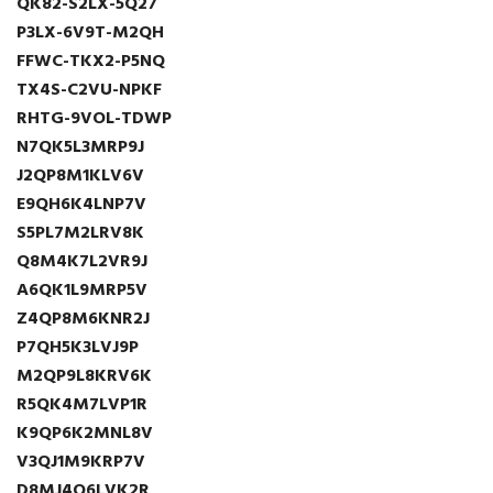
QK82-S2LX-5Q27
P3LX-6V9T-M2QH
FFWC-TKX2-P5NQ
TX4S-C2VU-NPKF
RHTG-9VOL-TDWP
N7QK5L3MRP9J
J2QP8M1KLV6V
E9QH6K4LNP7V
S5PL7M2LRV8K
Q8M4K7L2VR9J
A6QK1L9MRP5V
Z4QP8M6KNR2J
P7QH5K3LVJ9P
M2QP9L8KRV6K
R5QK4M7LVP1R
K9QP6K2MNL8V
V3QJ1M9KRP7V
D8MJ4Q6LVK2R