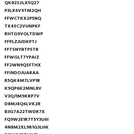
QK82S2LX5Q27
P3LX6V9TM2QH
FFWCTKX2P5NQ
TX4SC2VUNPKF
RHTG9VOLTDWP
FFPLZJUDKPTJ
FFTSNYBTPSTR
FFWGLT7YPAIZ
FF2WN9QSFTHX
FFINDOJUARAA
R5QK4M7LVP1R
K9QP6K2MNL8V
V3QJ1M9KRP7V
D8MJ4Q6LVK2R
B3G7A22TWDR7X
FQ9W2E1R7T5Y3U6I
4N8M2XL9R1G3LHK