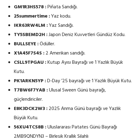
GM1R3HS578 :
Piñata Sandığı.
25summertime :
Yaz kodu.
IKR63RW4LM :
Yaz Sandığı.
TY5SBEMD2H :
Japon Deniz Kuvvetleri Gündüz Kodu.
BULLSEYE :
Ödüller.
X1A45F7S4S :
2 Amerikan sandığı.
CSLL9TPGAU :
Kutup Ayısı Bayrağı ve 1 Yazlık Büyük
Kutu.
PK1ARKN5YP :
D-Day ’25 bayrağı ve 1 Yazlık Büyük Kutu.
T7BW6F7YAB :
Ulusal Sween Günü bayrağı,
güçlendiriciler.
E8K3DCK2W3 :
2025 Anma Günü bayrağı ve Yazlık
Büyük Kutu.
56XU4TCS8B :
Uluslararası Patates Günü Bayrağı
2MB9QNDYN3 – Birleşik Krallık Silahlı