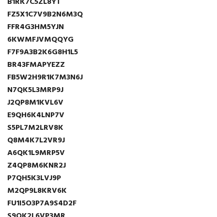
B1RK7C5ZL8YT
FZ5X1C7V9B2N6M3Q
FFR4G3HM5YJN
6KWMFJVMQQYG
F7F9A3B2K6G8H1L5
BR43FMAPYEZZ
FB5W2H9R1K7M3N6J
N7QK5L3MRP9J
J2QP8M1KVL6V
E9QH6K4LNP7V
S5PL7M2LRV8K
Q8M4K7L2VR9J
A6QK1L9MRP5V
Z4QP8M6KNR2J
P7QH5K3LVJ9P
M2QP9L8KRV6K
FU1I5O3P7A9S4D2F
S9QK2L6VP3MR