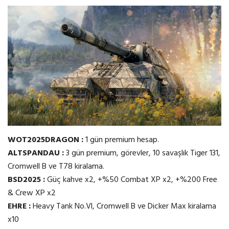
WOT2025DRAGON :
1 gün premium hesap.
ALTSPANDAU :
3 gün premium, görevler, 10 savaşlık Tiger 131,
Cromwell B ve T78 kiralama.
BSD2025 :
Güç kahve x2, +%50 Combat XP x2, +%200 Free
& Crew XP x2
EHRE :
Heavy Tank No.Vl, Cromwell B ve Dicker Max kiralama
x10