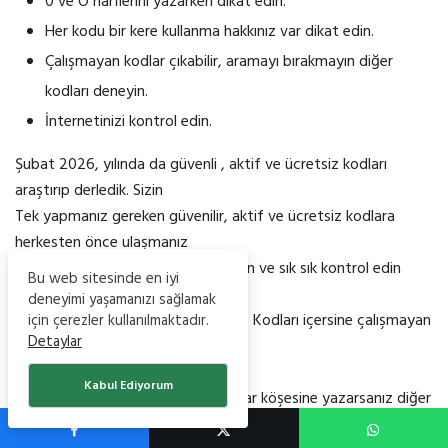
0 ve O harflerini yazarken dikat edin.
Her kodu bir kere kullanma hakkınız var dikat edin.
Çalışmayan kodlar çıkabilir, aramayı bırakmayın diğer
kodları deneyin.
İnternetinizi kontrol edin.
Şubat 2026, yılında da güvenli , aktif ve ücretsiz kodları
araştırıp derledik. Sizin
Tek yapmanız gereken güvenilir, aktif ve ücretsiz kodlara
herkesten önce ulaşmanız
için sayfayı yer yer imlerinize ekleyin ve sık sık kontrol edin
Bu web sitesinde en iyi
çünkü sayfa hergün
deneyimi yaşamanızı sağlamak
güncellenmektedir. World of Tanks Kodları içersine çalışmayan
için çerezler kullanılmaktadır.
Detaylar
kodlar çıkarsa bize yazın
önlemini alalım.
Kabul Ediyorum
Bildiğiniz aktif kodlar varsa yorumlar köşesine yazarsanız diğer
oyuncu arkadaşlarınızda