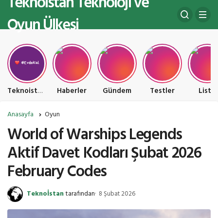
Teknoistan Teknoloji ve
Oyun Ülkesi
Teknoistan Teknoloji ve Oyun Ülkesi
Haberler
Gündem
Testler
Liste
Anasayfa
Oyun
World of Warships Legends
Aktif Davet Kodları Şubat 2026
February Codes
Teknoİstan
tarafından
8 Şubat 2026