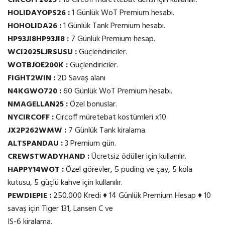
HOLIDAYOPS26 :
1 Günlük WoT Premium hesabı.
HOHOLIDA26 :
1 Günlük Tank Premium hesabı.
HP93JI8HP93JI8 :
7 Günlük Premium hesap.
WCI2025LJRSUSU :
Güçlendiriciler.
WOTBJOE200K :
Güçlendiriciler.
FIGHT2WIN :
2D Savaş alanı
N4KGWO720 :
60 Günlük WoT Premium hesabı.
NMAGELLAN25 :
Özel bonuslar.
NYCIRCOFF :
Circoff müretebat kostümleri x10
JX2P262WMW :
7 Günlük Tank kiralama.
ALTSPANDAU :
3 Premium gün.
CREWSTWADYHAND :
Ücretsiz ödüller için kullanılır.
HAPPY14WOT :
Özel görevler, 5 puding ve çay, 5 kola
kutusu, 5 güçlü kahve için kullanılır.
PEWDIEPIE :
250.000 Kredi ♦ 14 Günlük Premium Hesap ♦ 10
savaş için Tiger 131, Lansen C ve
IS-6 kiralama.