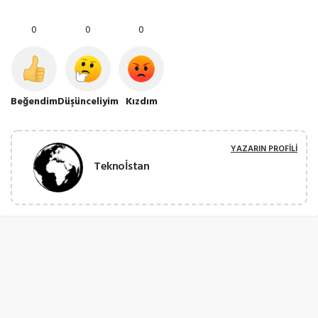
0
0
0
Beğendim
Düşünceliyim
Kızdım
YAZARIN PROFILI
Teknoİstan