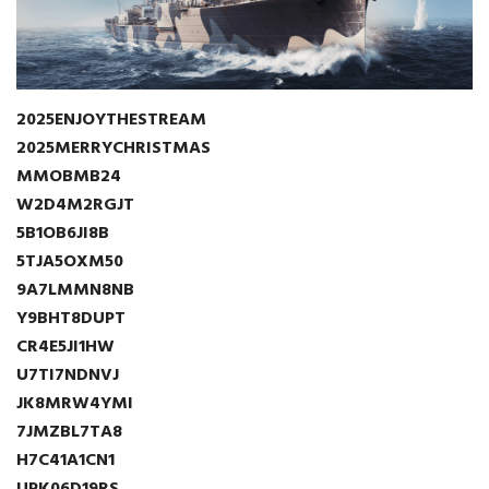
2025ENJOYTHESTREAM
2025MERRYCHRISTMAS
MMOBMB24
W2D4M2RGJT
5B1OB6JI8B
5TJA5OXM50
9A7LMMN8NB
Y9BHT8DUPT
CR4E5JI1HW
U7TI7NDNVJ
JK8MRW4YMI
7JMZBL7TA8
H7C41A1CN1
UPK06D19RS