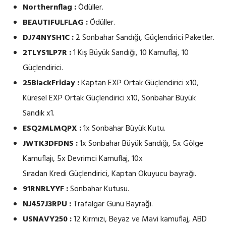
Northernflag :
Ödüller.
BEAUTIFULFLAG :
Ödüller.
DJ74NYSH1C :
2 Sonbahar Sandığı, Güçlendirici Paketler.
2TLYS1LP7R :
1 Kış Büyük Sandığı, 10 Kamuflaj, 10
Güçlendirici.
25BlackFriday :
Kaptan EXP Ortak Güçlendirici x10,
Küresel EXP Ortak Güçlendirici x10, Sonbahar Büyük
Sandık x1.
ESQ2MLMQPX :
1x Sonbahar Büyük Kutu.
JWTK3DFDNS :
1x Sonbahar Büyük Sandığı, 5x Gölge
Kamuflajı, 5x Devrimci Kamuflaj, 10x
Sıradan Kredi Güçlendirici, Kaptan Okuyucu bayrağı.
91RNRLYYF :
Sonbahar Kutusu.
NJ457J3RPU :
Trafalgar Günü Bayrağı.
USNAVY250 :
12 Kırmızı, Beyaz ve Mavi kamuflaj, ABD