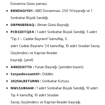
Donanma Günü yaması.
RRN54GIYD1 :
ABD Donanması: 250 Yıl bayrağı ve 1
Sonbahar Büyük Sandığı.
DRPN6B5RAQ :
Alman Günü Bayrağı.
PCR32DTQX4 :
1 adet Sonbahar Büyük Sandığı, 5 adet
“Tip 3 – Cadılar Bayramı” kamuflajı, 5
adet Cadılar Bayramı ’24 kamuflajı, 10 adet Sıradan Savaş
Güçlendirici ve Kaptan Reader
bayrağı. (yeni!)
44N3S3I7TD :
Yunan Bayrağı. (yeniden basım)
torpedocount61 :
Ödüller.
2025ALRETURNS :
Sonbahar Kutusu.
NWL5JJ86AM :
1 adet Sonbahar Büyük Sandığı, 10 adet
Tip 4 kamuflaj, 10 adet Sıradan
Savaş Güçlendirici ve Kaptan Reader bayrağı.