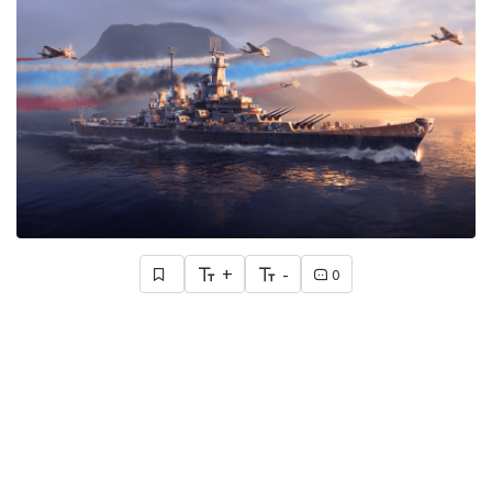
+
-
0