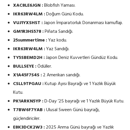
XAC8LE6JGN :
Blobfish Yaması.
IKR63RW4LM :
Doğum Günü Kodu.
VUJ1YXSHST :
Japon İmparatorluk Donanması kamuflajı.
GM1R3HS578 :
Piñata Sandığı.
25summertime :
Yaz kodu.
IKR63RW4LM :
Yaz Sandığı.
TY5SBEMD2H :
Japon Deniz Kuvvetleri Gündüz Kodu.
BULLSEYE :
Ödüller.
X1A45F7S4S :
2 Amerikan sandığı.
CSLL9TPGAU :
Kutup Ayısı Bayrağı ve 1 Yazlık Büyük
Kutu.
PK1ARKN5YP :
D-Day ’25 bayrağı ve 1 Yazlık Büyük Kutu.
T7BW6F7YAB :
Ulusal Sween Günü bayrağı,
güçlendiriciler.
E8K3DCK2W3 :
2025 Anma Günü bayrağı ve Yazlık