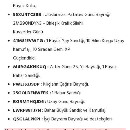
Büyük Kutu.
56XU4TCS8B :
Uluslararası Patates Günü Bayrağı
2MB9QNDYN3 – Birleşik Krallık Silahlı
Kuvvetler Günü.
41MS1EVWTG :
1 Büyük Yay Sandığı, 10 Bilim Kurgu Uzay
Kamuflajı, 10 Sıradan Gemi XP
Güçlendirici.
M4RGAKNKUQ :
Zafer Günü 25. Yıl Bayrağı, 1 Büyük
Bahar Sandığı.
PWEJS3J9DP :
Kılıçların Çağrısı Bayrağı.
25GOLDENWEEK :
1 Bahar Sandığı.
BGRMTHQJD6 :
Uzay Günü Bayrağı.
LWRF88TJ7N :
Bahar Büyük Sandık ve Kamuflaj.
QSGLALPKPI :
İşçi Bayramı Bayrağı ve destekçileri.