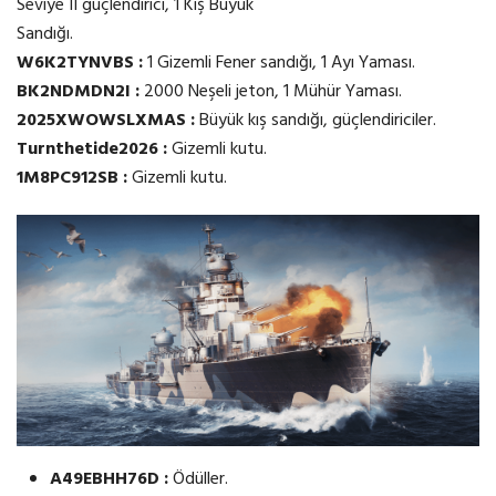
Seviye II güçlendirici, 1 Kış Büyük
Sandığı.
W6K2TYNVBS :
1 Gizemli Fener sandığı, 1 Ayı Yaması.
BK2NDMDN2I :
2000 Neşeli jeton, 1 Mühür Yaması.
2025XWOWSLXMAS :
Büyük kış sandığı, güçlendiriciler.
Turnthetide2026 :
Gizemli kutu.
1M8PC912SB :
Gizemli kutu.
A49EBHH76D :
Ödüller.