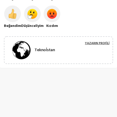
Beğendim
Düşünceliyim
Kızdım
YAZARIN PROFILI
Teknoİstan