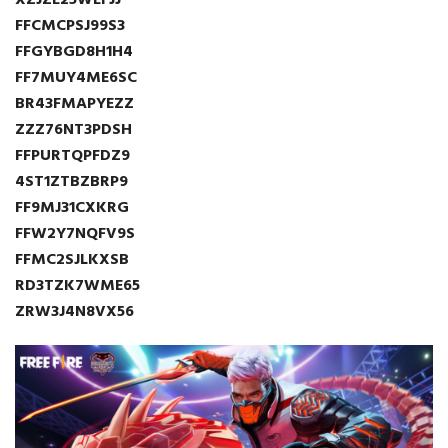
XZJZE25WEFJJ
FFCMCPSJ99S3
FFGYBGD8H1H4
FF7MUY4ME6SC
BR43FMAPYEZZ
ZZZ76NT3PDSH
FFPURTQPFDZ9
4ST1ZTBZBRP9
FF9MJ31CXKRG
FFW2Y7NQFV9S
FFMC2SJLKXSB
RD3TZK7WME65
ZRW3J4N8VX56