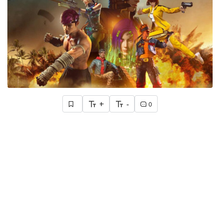
+
-
0