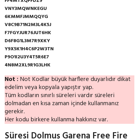
FF4MTXQPFDZ9
VNY3MQWNKEGU
6KMMFJMMQQYG
V8C9B71N2M3L4K5J
F7FGYJUR76JUT6HK
D6F8G1L3M7R9XKY
Y9X5K1H4C6P2W3TN
P9O1I2U3Y4T5R6E7
4N8M2XL9R1G3LHK
Not :
Not Kodlar büyük harflere duyarlıdır dikat
edelim veya kopyala yapıştır yap.
Tüm kodların sınırlı süreleri vardır süreleri
dolmadan en kısa zaman içinde kullanmanız
gerekir.
Her kodu birkere kullanma hakkınız var.
Süresi Dolmuş Garena Free Fire