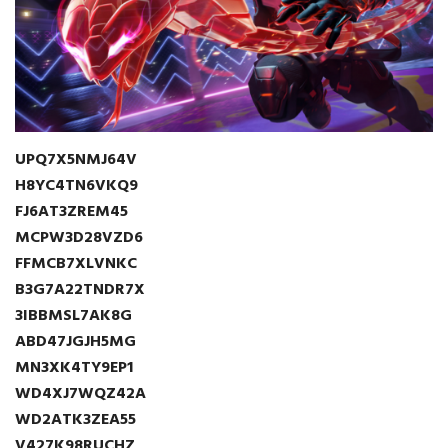
UPQ7X5NMJ64V
H8YC4TN6VKQ9
FJ6AT3ZREM45
MCPW3D28VZD6
FFMCB7XLVNKC
B3G7A22TNDR7X
3IBBMSL7AK8G
ABD47JGJH5MG
MN3XK4TY9EP1
WD4XJ7WQZ42A
WD2ATK3ZEA55
V427K98RUCHZ