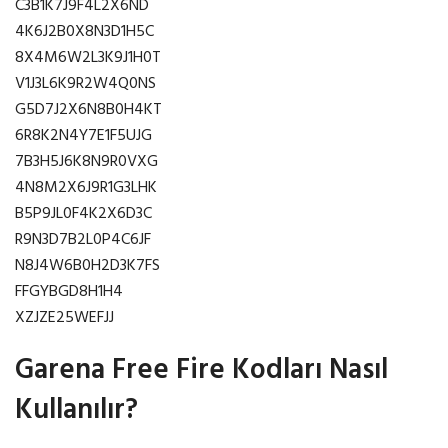
C3B1K7J9F4L2X6ND
4K6J2B0X8N3D1H5C
8X4M6W2L3K9J1H0T
V1J3L6K9R2W4Q0NS
G5D7J2X6N8B0H4KT
6R8K2N4Y7E1F5UJG
7B3H5J6K8N9R0VXG
4N8M2X6J9R1G3LHK
B5P9JL0F4K2X6D3C
R9N3D7B2L0P4C6JF
N8J4W6B0H2D3K7FS
FFGYBGD8H1H4
XZJZE25WEFJJ
Garena Free Fire Kodları Nasıl
Kullanılır?