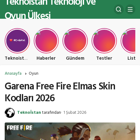
Teknoistan Teknoloji ve
Oyun Ülkesi
Teknoistan Teknoloji ve Oyun Ülkesi
Haberler
Gündem
Testler
Liste
Anasayfa
Oyun
Garena Free Fire Elmas Skin
Kodları 2026
Teknoİstan
tarafından
1 Şubat 2026