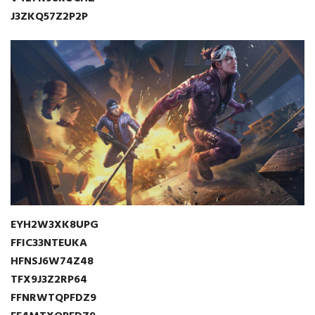
J3ZKQ57Z2P2P
EYH2W3XK8UPG
FFIC33NTEUKA
HFNSJ6W74Z48
TFX9J3Z2RP64
FFNRWTQPFDZ9