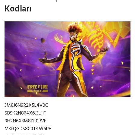
Kodları
3M8J6N9R2X5L4V0C
5B9K2N8R4X6J3LHF
9H2N6X3M8J1L0RVF
M3LQGDS8C0T4W6PF