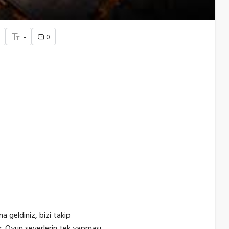
+
-
0
a geldiniz, bizi takip
or. Oyun severlerin tek yapması