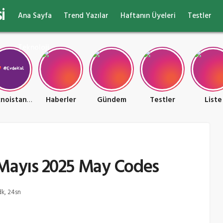
i
Ana Sayfa
Trend Yazılar
Haftanın Üyeleri
Testler
Teknoloji
Teknoistan Teknoloji ve Oyun Ülkesi
Haberler
Gündem
Testler
Liste
 Mayıs 2025 May Codes
dk, 24sn