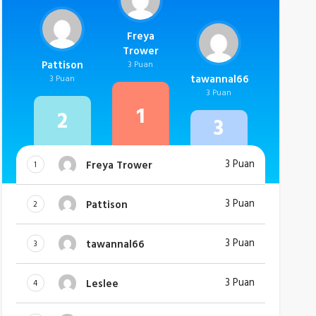
Freya
Trower
Pattison
3 Puan
tawannal66
3 Puan
3 Puan
1
2
3
3 Puan
Freya Trower
1
3 Puan
Pattison
2
3 Puan
tawannal66
3
3 Puan
Leslee
4