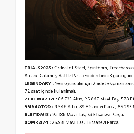
TRIALS2025 :
Ordeal of Steel, Spiritborn, Treacherous
Arcane Calamity Battle Pass’lerinden birini 3 günlüğü
LEGENDARY :
Yeni oyuncular için 2 adet ekipman sand
72 saat içinde kullanılmalı.
7TADM4RB2I :
86.723 Altın, 25.867 Mavi Taş, 578 Ef
98IR4OTOD :
9.546 Altın, 89 Efsanevi Parça, 85.293 
6L071DMI8 :
92.186 Mavi Taş, 53 Efsanevi Parça.
0OMR2I74 :
25.931 Mavi Taş, 1 Efsanevi Parça.