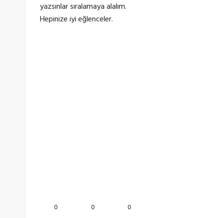
yazsınlar sıralamaya alalım.
Hepinize iyi eğlenceler.
0
0
0