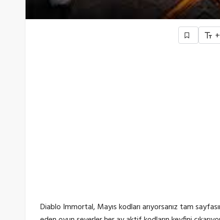
Diablo Immortal, Mayıs kodları arıyorsanız tam sayfasın
eden oyun severler her ay aktif kodların keyfini çıkarıy