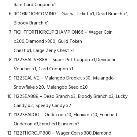
Rare Card Coupon x1
ROO3RDJOBCOMING – Gacha Ticket x1, Dead Branch x1,
Bloody Branch x1
FIGHTFORTHORCUPCHAMPION66 – Wager Coin
x200,Diamond x300, Guild Token
Chest x1, Large Zeny Chest x1
1122SEALIVE888 – Super Pet Coupon x1,Deviruchi
Voucher x1, Card Cooupon x1
1122SEALIVE – Malangdo Droplet x30, Malangdo
Snowflake x20, Malangdo Seed x20
1122SEA888 – Dead Branch x3, Bloody Branch x3, Lucky
Candy x2, Speedy Candy x2
1122SEAROO – Oridecon x10, Elunium x10, Enriched
Oridecon x3,Enriched Elunium x3
1122THORCUP888 – Wager Coin x888,Diamond