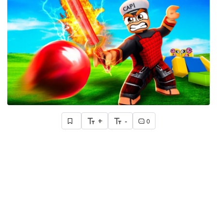
+
-
0