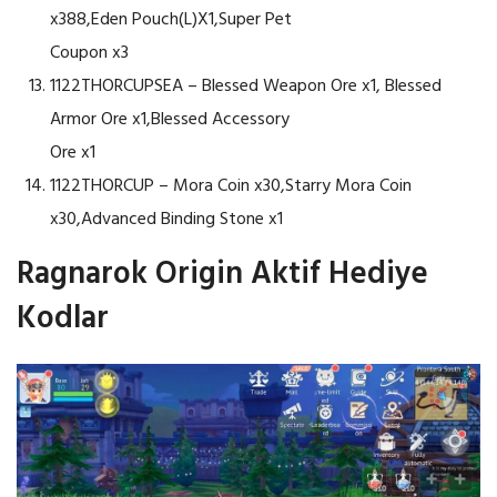
x388,Eden Pouch(L)X1,Super Pet
Coupon x3
1122THORCUPSEA – Blessed Weapon Ore x1, Blessed
Armor Ore x1,Blessed Accessory
Ore x1
1122THORCUP – Mora Coin x30,Starry Mora Coin
x30,Advanced Binding Stone x1
Ragnarok Origin Aktif Hediye
Kodlar