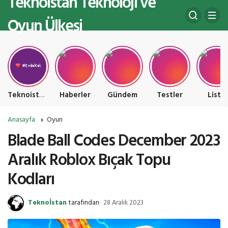
Teknoistan Teknoloji ve
Oyun Ülkesi
Teknoistan Teknoloji ve Oyun Ülkesi
Haberler
Gündem
Testler
Liste
Anasayfa
Oyun
Blade Ball Codes December 2023
Aralık Roblox Bıçak Topu
Kodları
Teknoİstan
tarafından
28 Aralık 2023