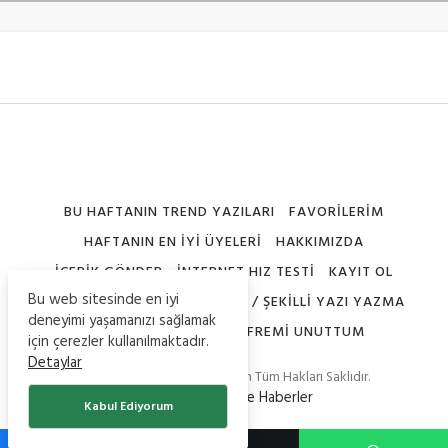
BU HAFTANIN TREND YAZILARI
FAVORILERIM
HAFTANIN EN İYI ÜYELERI
HAKKIMIZDA
İÇERIK GÖNDER
İNTERNET HIZ TESTI
KAYIT OL
Bu web sitesinde en iyi
NICK ŞEKILLERI – SEMBOLLERI / ŞEKILLI YAZI YAZMA
deneyimi yaşamanızı sağlamak
PROFILIMI DÜZENLE
ŞIFREMI UNUTTUM
için çerezler kullanılmaktadır.
Detaylar
© Copyright 2020, Teknoistan Tüm Hakları Saklıdır.
-
Güncel Bilgiler
ve
Haberler
Kabul Ediyorum