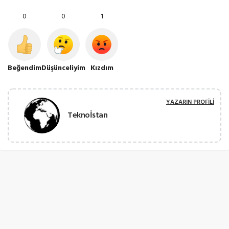
0
0
1
Beğendim
Düşünceliyim
Kızdım
YAZARIN PROFILI
Teknoİstan