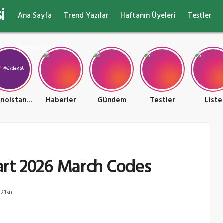
i
Ana Sayfa
Trend Yazılar
Haftanın Üyeleri
Testler
Teknoloji
Teknoistan Teknoloji ve Oyun Ülkesi
Haberler
Gündem
Testler
Liste
art 2026 March Codes
 21sn