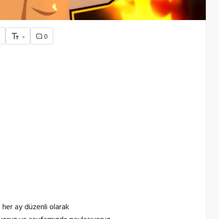
+
-
0
 her ay düzenli olarak