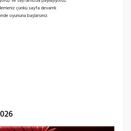
erliyoruz ve sayfamızda paylaşıyoruz.
eklemeniz çünkü sayfa devamlı
önde oyununa başlarsınız.
2026