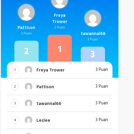
Freya
Trower
Pattison
3 Puan
tawannal66
3 Puan
3 Puan
1
2
3
3 Puan
Freya Trower
1
3 Puan
Pattison
2
3 Puan
tawannal66
3
3 Puan
Leslee
4