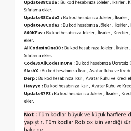
Update38Code :
Bu kod hesabınıza Jöleler , İksirler , K
Sıfırlama ekler.
Update38Code2 :
Bu kod hesabınıza Jöleler , İksirler , 
Update38Code3 :
Bu kod hesabınıza Jöleler , İksirler , 
860KFav :
Bu kod hesabınıza Jöleler , İksirler , Krediler
ekler.
AllCodesInOne38 :
Bu kod hesabınıza Jöleler , İksirler ,
Sıfırlama ekler.
Code39AllCodesInOne :
Bu kod hesabınıza Ücretsiz Ö
SlashX :
Bu kod hesabınıza İksir , Avatar Ruhu ve Kredi 
Derp :
Bu kod hesabınıza İksir , Avatar Ruhu ve Kredi ek
Heyyyo :
Bu kod hesabınıza İksir , Avatar Ruhu ve Kredi
Update37P3 :
Bu kod hesabınıza Jöleler , İksirler , Kred
ekler.
Not :
Tüm kodlar büyük ve küçük harflere d
yapıştır. Tüm kodlar Roblox izin verdiği sü
hakkınız