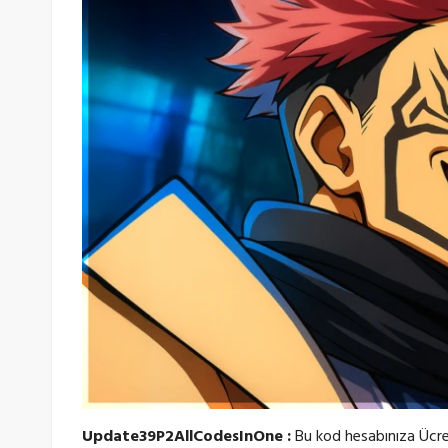
Update39P2AllCodesInOne :
Bu kod hesabınıza Ücret