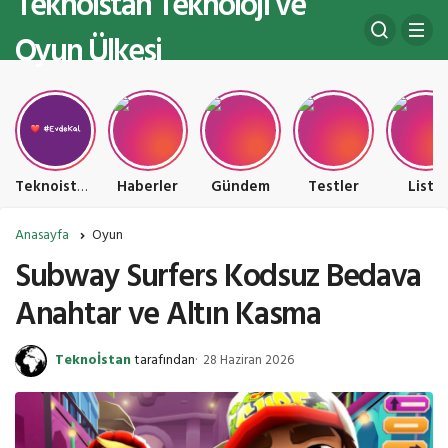
Teknoistan Teknoloji ve
Oyun Ülkesi
Teknoistan Teknoloji ve Oyun Ülkesi
Haberler
Gündem
Testler
Liste
Anasayfa
Oyun
Subway Surfers Kodsuz Bedava
Anahtar ve Altın Kasma
Teknoİstan
tarafından
28 Haziran 2026