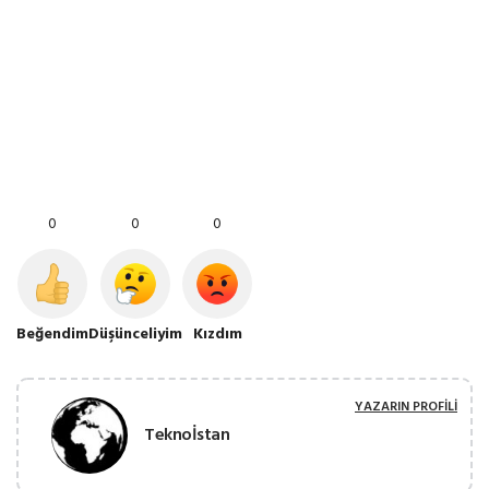
0
0
0
Beğendim
Düşünceliyim
Kızdım
YAZARIN PROFILI
Teknoİstan