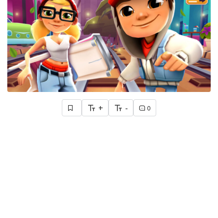
+
-
0