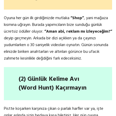
Oyuna her gün ilk girdiğinizde mutlaka
“Shop”
, yani mağaza
kısmına uğrayın. Burada yapımcıların bize sunduğu günlük
ücretsiz ödüller oluyor.
“Aman abi, reklam mı izleyeceğim?”
deyip geçmeyin. Arkada bir dizi açıkken ya da çayınızı
yudumlarken o 30 saniyelik videoları oynatın. Günün sonunda
elinizde biriken anahtarları ve altınları görünce bu ufacık
zahmete kesinlikle değdiğini fark edeceksiniz.
(2) Günlük Kelime Avı
(Word Hunt) Kaçırmayın
Pistte koşarken karşınıza çıkan o parlak harfler var ya, işte
onlar aslında sizin bedava kasa biletiniz. Her gün oyuna