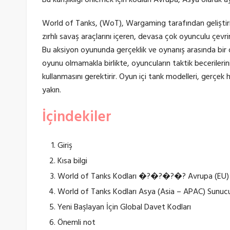
World of Tanks, (WoT), Wargaming tarafından geliştirilen
zırhlı savaş araçlarını içeren, devasa çok oyunculu çev
Bu aksiyon oyununda gerçeklik ve oynanış arasında bir 
oyunu olmamakla birlikte, oyuncuların taktik beceriler
kullanmasını gerektirir. Oyun içi tank modelleri, gerçek
yakın.
İçindekiler
Giriş
Kısa bilgi
World of Tanks Kodları �?�?�?�? Avrupa (EU) 
World of Tanks Kodları Asya (Asia – APAC) Sunucu
Yeni Başlayan İçin Global Davet Kodları
Önemli not