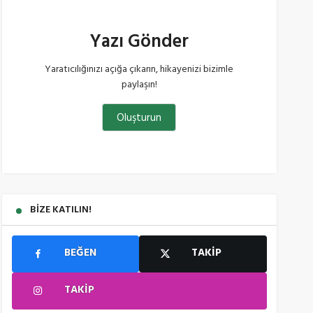
Yazı Gönder
Yaratıcılığınızı açığa çıkarın, hikayenizi bizimle
paylaşın!
Oluşturun
BIZE KATILIN!
BEĞEN
TAKIP
TAKIP