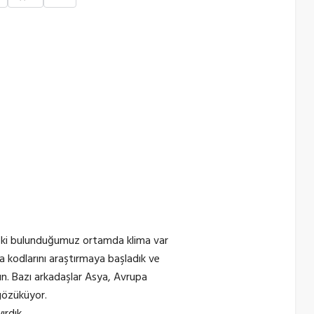
yi ki bulunduğumuz ortamda klima var
a kodlarını araştırmaya başladık ve
sın. Bazı arkadaşlar Asya, Avrupa
 gözüküyor.
ırdık.