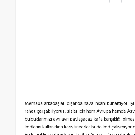
Merhaba arkadaşlar, dışarıda hava insanı bunaltıyor, i
rahat çalışabiliyoruz, sizler için hem Avrupa hemde Asy
bulduklarımızı ayrı ayrı paylaşacaz kafa karışıklığı olma
kodlarını kullanırken karıştırıyorlar buda kod çalışmıyor
Bu karışıklığı önlemek için kodları Avrupa, Asya olarak ay