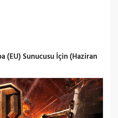
a (EU) Sunucusu İçin (Haziran