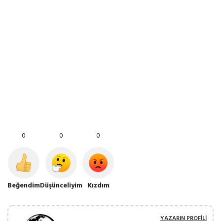
0
0
0
Beğendim
Düşünceliyim
Kızdım
YAZARIN PROFILI