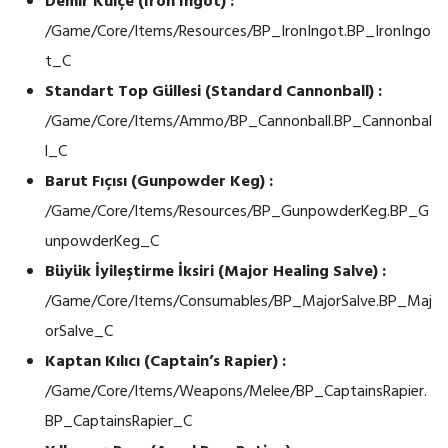
Demir Külçe (Iron Ingot) :
/Game/Core/Items/Resources/BP_IronIngot.BP_IronIngo
t_C
Standart Top Güllesi (Standard Cannonball) :
/Game/Core/Items/Ammo/BP_Cannonball.BP_Cannonbal
l_C
Barut Fıçısı (Gunpowder Keg) :
/Game/Core/Items/Resources/BP_GunpowderKeg.BP_G
unpowderKeg_C
Büyük İyileştirme İksiri (Major Healing Salve) :
/Game/Core/Items/Consumables/BP_MajorSalve.BP_Maj
orSalve_C
Kaptan Kılıcı (Captain’s Rapier) :
/Game/Core/Items/Weapons/Melee/BP_CaptainsRapier.
BP_CaptainsRapier_C