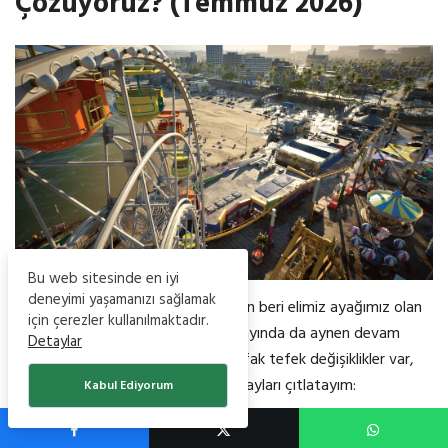
Çözüyoruz? (Temmuz 2026)
Bu web sitesinde en iyi
deneyimi yaşamanızı sağlamak
Beyler, bayanlar; oyun ilk çıktığından beri elimiz ayağımız olan
için çerezler kullanılmaktadır.
o iki can kurtaran özellik Temmuz ayında da aynen devam
Detaylar
ediyor. Ama son yamalarla gelen ufak tefek değişiklikler var,
kafanız karışmasın diye hemen detayları çıtlatayım:
Kabul Ediyorum
Çuval dolusu Meow kapma yolu (“Use Money