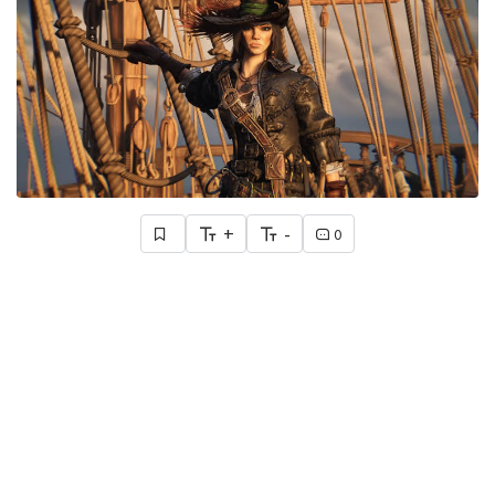
+
-
0