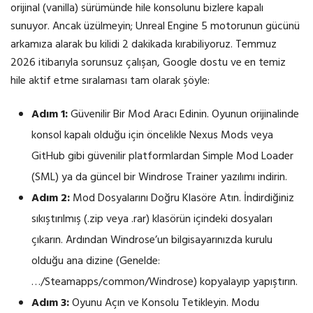
orijinal (vanilla) sürümünde hile konsolunu bizlere kapalı
sunuyor. Ancak üzülmeyin; Unreal Engine 5 motorunun gücünü
arkamıza alarak bu kilidi 2 dakikada kırabiliyoruz. Temmuz
2026 itibarıyla sorunsuz çalışan, Google dostu ve en temiz
hile aktif etme sıralaması tam olarak şöyle:
Adım 1:
Güvenilir Bir Mod Aracı Edinin. Oyunun orijinalinde
konsol kapalı olduğu için öncelikle Nexus Mods veya
GitHub gibi güvenilir platformlardan Simple Mod Loader
(SML) ya da güncel bir Windrose Trainer yazılımı indirin.
Adım 2:
Mod Dosyalarını Doğru Klasöre Atın. İndirdiğiniz
sıkıştırılmış (.zip veya .rar) klasörün içindeki dosyaları
çıkarın. Ardından Windrose’un bilgisayarınızda kurulu
olduğu ana dizine (Genelde:
…/Steamapps/common/Windrose) kopyalayıp yapıştırın.
Adım 3:
Oyunu Açın ve Konsolu Tetikleyin. Modu