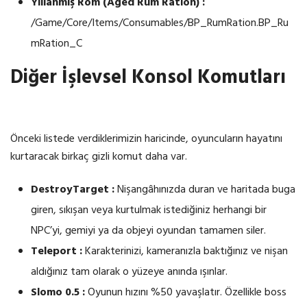
Yıllanmış Rom (Aged Rum Ration) :
/Game/Core/Items/Consumables/BP_RumRation.BP_Ru
mRation_C
Diğer İşlevsel Konsol Komutları
Önceki listede verdiklerimizin haricinde, oyuncuların hayatını
kurtaracak birkaç gizli komut daha var.
DestroyTarget :
Nişangâhınızda duran ve haritada buga
giren, sıkışan veya kurtulmak istediğiniz herhangi bir
NPC’yi, gemiyi ya da objeyi oyundan tamamen siler.
Teleport :
Karakterinizi, kameranızla baktığınız ve nişan
aldığınız tam olarak o yüzeye anında ışınlar.
Slomo 0.5 :
Oyunun hızını %50 yavaşlatır. Özellikle boss