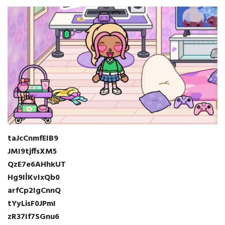
taJcCnmfEIB9
JMI9tjffsXM5
QzE7e6AHhkUT
Hg9IİKvIxQb0
arfCp2IgCnnQ
tYyLisF0JPmI
zR37If7SGnu6