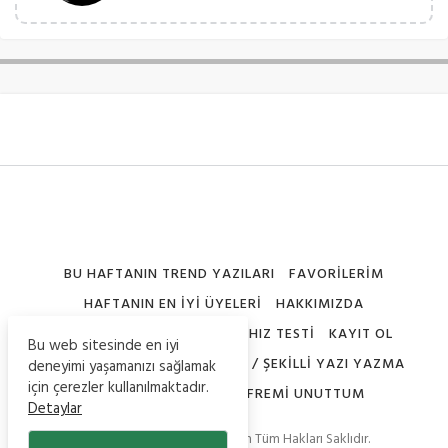
BU HAFTANIN TREND YAZILARI
FAVORILERIM
HAFTANIN EN İYI ÜYELERI
HAKKIMIZDA
İÇERIK GÖNDER
İNTERNET HIZ TESTI
KAYIT OL
Bu web sitesinde en iyi
NICK ŞEKILLERI – SEMBOLLERI / ŞEKILLI YAZI YAZMA
deneyimi yaşamanızı sağlamak
için çerezler kullanılmaktadır.
PROFILIMI DÜZENLE
ŞIFREMI UNUTTUM
Detaylar
© Copyright 2020, Teknoistan Tüm Hakları Saklıdır.