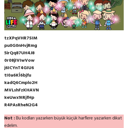
tzXPqVHR7SIM
pu0G0nHvjRmg
5irQq87UH4J8
0r08jIVIwVow
j6ICYnT4GIU6
tI0a6Kİ6bjfu
kadQ6Cmplo2H
MVLshFzKHAVN
keUwx9IRjfHp
R4PAsRheN2G4
Not :
Bu kodları yazarken büyük küçük harflere yazarken dikat
edelim.