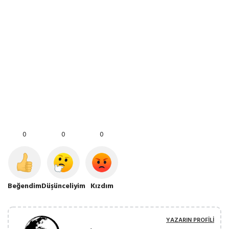
0
0
0
Beğendim
Düşünceliyim
Kızdım
YAZARIN PROFILI