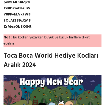
pdmIAKS4IqP0
Tv0DkmFUeIIW
Y8PFvkLVx7W8
SOcAf2B9xCMS
ZrMeaOb8X0Nt
Not :
Bu kodları yazarken büyük ve küçük harflere dikat
edelim.
Toca Boca World Hediye Kodları
Aralık 2024