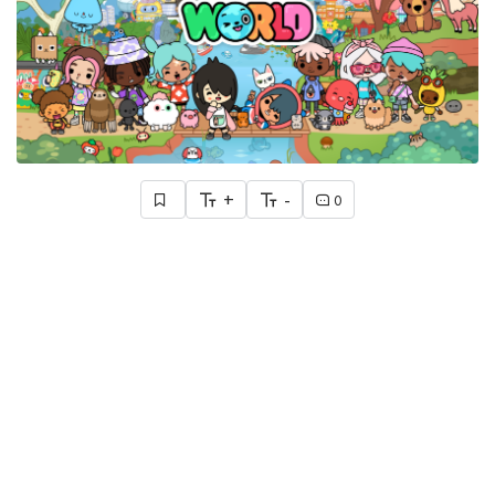
+
-
0