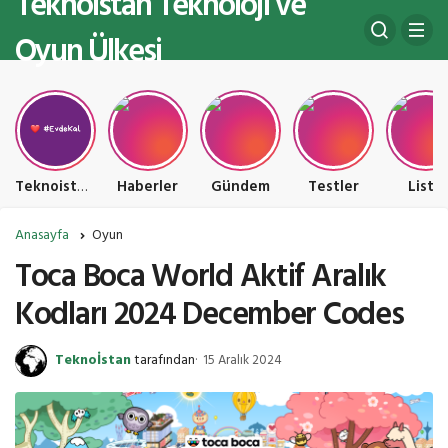
Teknoistan Teknoloji ve
Oyun Ülkesi
Teknoistan Teknoloji ve Oyun Ülkesi
Haberler
Gündem
Testler
Liste
Anasayfa
Oyun
Toca Boca World Aktif Aralık
Kodları 2024 December Codes
Teknoİstan
tarafından
15 Aralık 2024