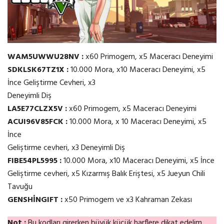
WAM5UWWU28NV :
x60 Primogem, x5 Maceracı Deneyimi
SDKLSK67TZ1X :
10.000 Mora, x10 Maceracı Deneyimi, x5
İnce Geliştirme Cevheri, x3
Deneyimli Diş
LA5E77CLZX5V :
x60 Primogem, x5 Maceracı Deneyimi
ACUI96V85FCK :
10.000 Mora, x 10 Maceracı Deneyimi, x5
İnce
Geliştirme cevheri, x3 Deneyimli Diş
FIBE54PL5995 :
10.000 Mora, x10 Maceracı Deneyimi, x5 İnce
Geliştirme cevheri, x5 Kızarmış Balık Eriştesi, x5 Jueyun Chili
Tavuğu
GENSHİNGIFT :
x50 Primogem ve x3 Kahraman Zekası
Not :
Bu kodları girerken büyük küçük harflere dikat edelim