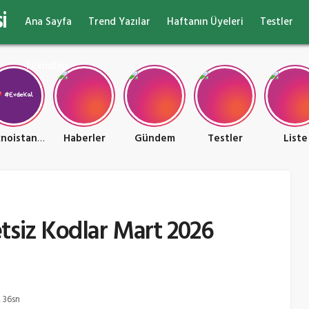
i
Ana Sayfa
Trend Yazılar
Haftanın Üyeleri
Testler
Teknoloji
Teknoistan Teknoloji ve Oyun Ülkesi
Haberler
Gündem
Testler
Liste
tsiz Kodlar Mart 2026
, 36sn