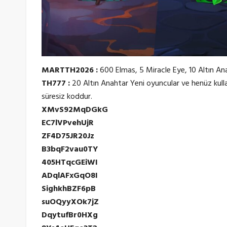
MARTTH2026 :
600 Elmas, 5 Miracle Eye, 10 Altın Ana
TH777 :
20 Altın Anahtar Yeni oyuncular ve henüz kull
süresiz koddur.
XMvS92MqDGkG
EC7lVPvehUjR
ZF4D75JR20Jz
B3bqF2vau0TY
405HTqcGEiWI
ADqlAFxGqO8I
SighkhBZF6pB
suOQyyXOk7jZ
DqytufBr0HXg