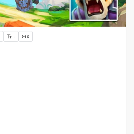
+
-
0