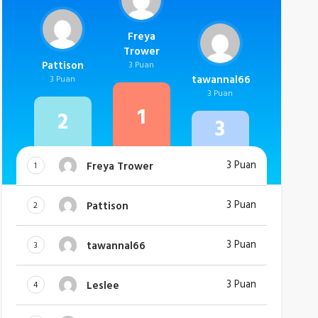
Freya
Trower
Pattison
3 Puan
tawannal66
3 Puan
3 Puan
1
2
3
3 Puan
Freya Trower
1
3 Puan
Pattison
2
3 Puan
tawannal66
3
3 Puan
Leslee
4