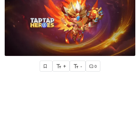
+
-
0