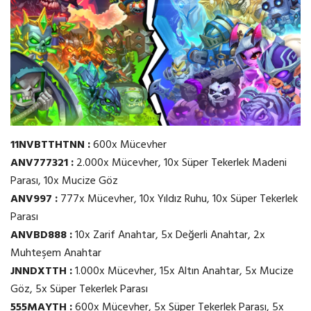
11NVBTTHTNN :
600x Mücevher
ANV777321 :
2.000x Mücevher, 10x Süper Tekerlek Madeni
Parası, 10x Mucize Göz
ANV997 :
777x Mücevher, 10x Yıldız Ruhu, 10x Süper Tekerlek
Parası
ANVBD888 :
10x Zarif Anahtar, 5x Değerli Anahtar, 2x
Muhteşem Anahtar
JNNDXTTH :
1.000x Mücevher, 15x Altın Anahtar, 5x Mucize
Göz, 5x Süper Tekerlek Parası
555MAYTH :
600x Mücevher, 5x Süper Tekerlek Parası, 5x