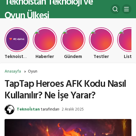
Teknoistan Teknoloji ve
Oyun Ülkesi
Teknoistan Teknoloji ve Oyun Ülkesi
Haberler
Gündem
Testler
Liste
Anasayfa
Oyun
TapTap Heroes AFK Kodu Nasıl
Kullanılır? Ne İşe Yarar?
Teknoİstan
tarafından
2 Aralık 2025