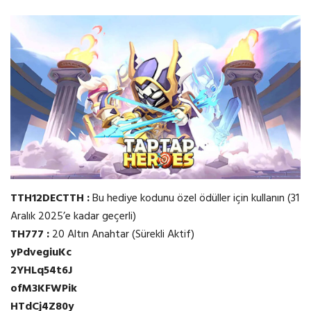
TTH12DECTTH :
Bu hediye kodunu özel ödüller için kullanın (31
Aralık 2025’e kadar geçerli)
TH777 :
20 Altın Anahtar (Sürekli Aktif)
yPdvegiuKc
2YHLq54t6J
ofM3KFWPik
HTdCj4Z80y