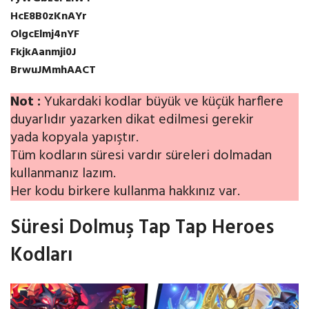
HcE8B0zKnAYr
OlgcElmj4nYF
FkjkAanmji0J
BrwuJMmhAACT
Not :
Yukardaki kodlar büyük ve küçük harflere
duyarlıdır yazarken dikat edilmesi gerekir
yada kopyala yapıştır.
Tüm kodların süresi vardır süreleri dolmadan
kullanmanız lazım.
Her kodu birkere kullanma hakkınız var.
Süresi Dolmuş Tap Tap Heroes
Kodları