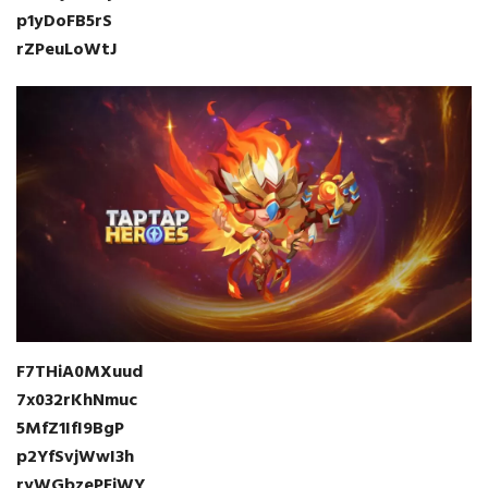
p1yDoFB5rS
rZPeuLoWtJ
F7THiA0MXuud
7x032rKhNmuc
5MfZ1IfI9BgP
p2YfSvjWwI3h
ryWGbzePEiWY