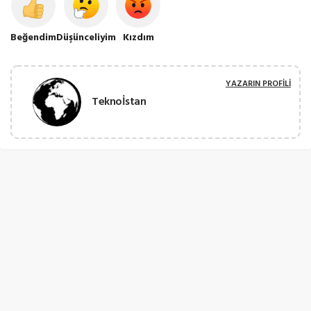
Beğendim
Düşünceliyim
Kızdım
YAZARIN PROFILI
Teknoİstan