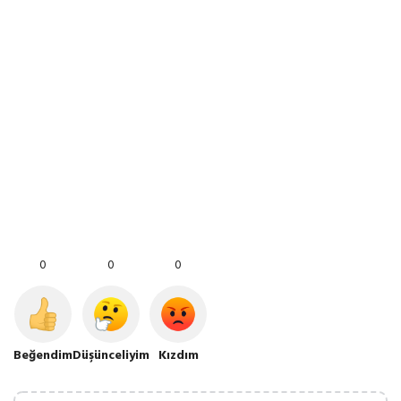
0
0
0
Beğendim
Düşünceliyim
Kızdım