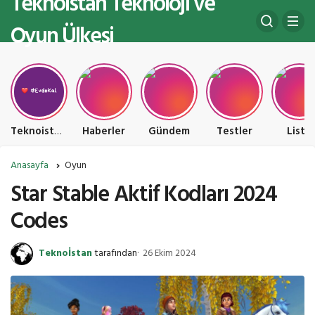
Teknoistan Teknoloji ve
Oyun Ülkesi
Teknoistan Teknoloji ve Oyun Ülkesi
Haberler
Gündem
Testler
Liste
Anasayfa
Oyun
Star Stable Aktif Kodları 2024
Codes
Teknoİstan
tarafından
26 Ekim 2024