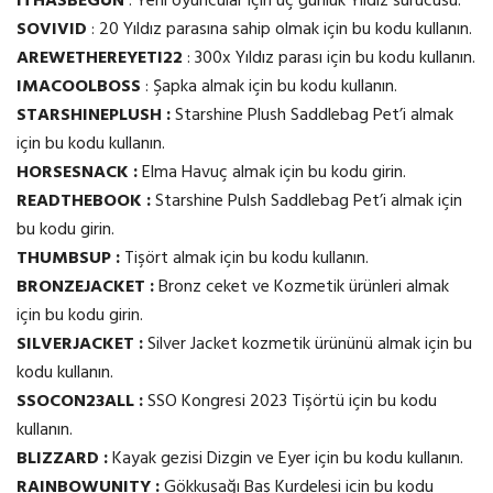
ITHASBEGUN
: Yeni oyuncular için üç günlük Yıldız sürücüsü.
SOVIVID
: 20 Yıldız parasına sahip olmak için bu kodu kullanın.
AREWETHEREYETI22
: 300x Yıldız parası için bu kodu kullanın.
IMACOOLBOSS
: Şapka almak için bu kodu kullanın.
STARSHINEPLUSH :
Starshine Plush Saddlebag Pet’i almak
için bu kodu kullanın.
HORSESNACK :
Elma Havuç almak için bu kodu girin.
READTHEBOOK :
Starshine Pulsh Saddlebag Pet’i almak için
bu kodu girin.
THUMBSUP :
Tişört almak için bu kodu kullanın.
BRONZEJACKET :
Bronz ceket ve Kozmetik ürünleri almak
için bu kodu girin.
SILVERJACKET :
Silver Jacket kozmetik ürününü almak için bu
kodu kullanın.
SSOCON23ALL :
SSO Kongresi 2023 Tişörtü için bu kodu
kullanın.
BLIZZARD :
Kayak gezisi Dizgin ve Eyer için bu kodu kullanın.
RAINBOWUNITY :
Gökkuşağı Baş Kurdelesi için bu kodu