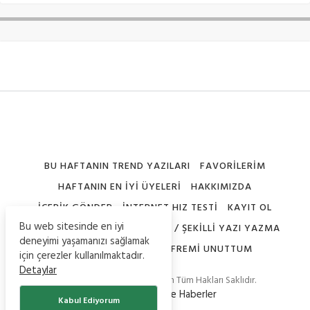
BU HAFTANIN TREND YAZILARI
FAVORILERIM
HAFTANIN EN İYI ÜYELERI
HAKKIMIZDA
İÇERIK GÖNDER
İNTERNET HIZ TESTI
KAYIT OL
Bu web sitesinde en iyi
NICK ŞEKILLERI – SEMBOLLERI / ŞEKILLI YAZI YAZMA
deneyimi yaşamanızı sağlamak
PROFILIMI DÜZENLE
ŞIFREMI UNUTTUM
için çerezler kullanılmaktadır.
Detaylar
© Copyright 2020, Teknoistan Tüm Hakları Saklıdır.
-
Güncel Bilgiler
ve
Haberler
Kabul Ediyorum