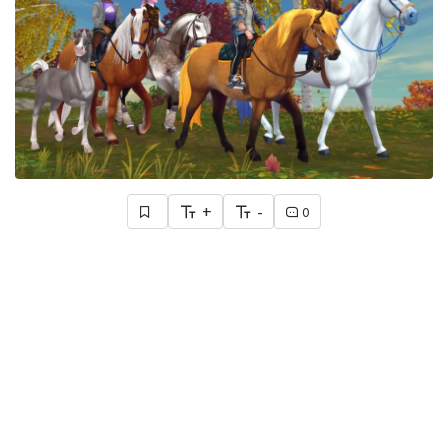
+
-
0