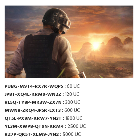
PUBG-M9T4-RX7K-WQP5 :
60 UC
JP8T-XQ4L-KRM9-WN2Z :
120 UC
RL5Q-TY8P-MK3W-ZX7N :
300 UC
MWN8-ZRQ4-JP5K-LXT3 :
600 UC
QT5L-PX9M-KRW7-YN3T :
1800 UC
YL3M-XWP8-QT9N-KRM4 :
2500 UC
RZ7P-QK5T-XLM9-JYN2 :
5000 UC