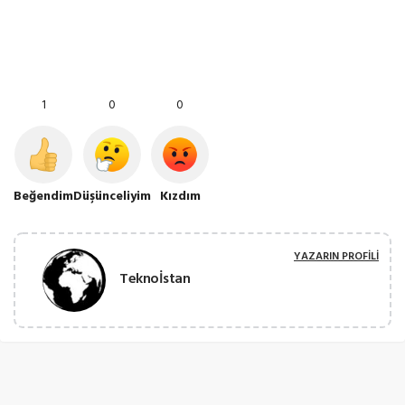
1
0
0
Beğendim
Düşünceliyim
Kızdım
YAZARIN PROFILI
Teknoİstan