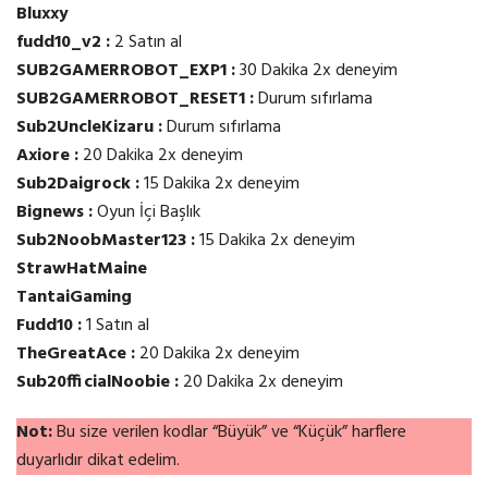
Bluxxy
fudd10_v2 :
2 Satın al
SUB2GAMERROBOT_EXP1 :
30 Dakika 2x deneyim
SUB2GAMERROBOT_RESET1 :
Durum sıfırlama
Sub2UncleKizaru :
Durum sıfırlama
Axiore :
20 Dakika 2x deneyim
Sub2Daigrock :
15 Dakika 2x deneyim
Bignews :
Oyun İçi Başlık
Sub2NoobMaster123 :
15 Dakika 2x deneyim
StrawHatMaine
TantaiGaming
Fudd10 :
1 Satın al
TheGreatAce :
20 Dakika 2x deneyim
Sub20fficialNoobie :
20 Dakika 2x deneyim
Not:
Bu size verilen kodlar “Büyük” ve “Küçük” harflere
duyarlıdır dikat edelim.