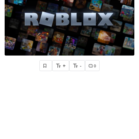
+
-
0