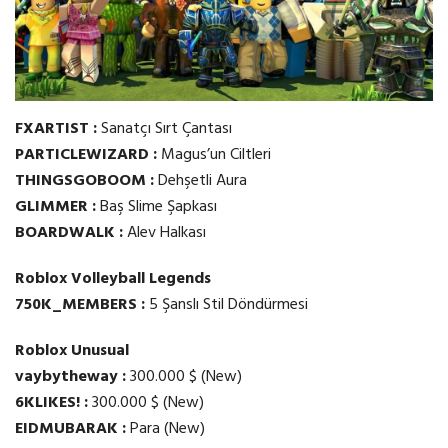
FXARTIST :
Sanatçı Sırt Çantası
PARTICLEWIZARD :
Magus’un Ciltleri
THINGSGOBOOM :
Dehşetli Aura
GLIMMER :
Baş Slime Şapkası
BOARDWALK :
Alev Halkası
Roblox Volleyball Legends
750K_MEMBERS :
5 Şanslı Stil Döndürmesi
Roblox Unusual
vaybytheway :
300.000 $ (New)
6KLIKES! :
300.000 $ (New)
EIDMUBARAK :
Para (New)