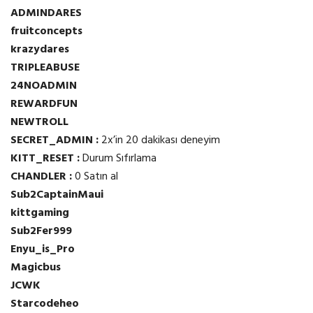
ADMINDARES
fruitconcepts
krazydares
TRIPLEABUSE
24NOADMIN
REWARDFUN
NEWTROLL
SECRET_ADMIN :
2x’in 20 dakikası deneyim
KITT_RESET :
Durum Sıfırlama
CHANDLER :
0 Satın al
Sub2CaptainMaui
kittgaming
Sub2Fer999
Enyu_is_Pro
Magicbus
JCWK
Starcodeheo