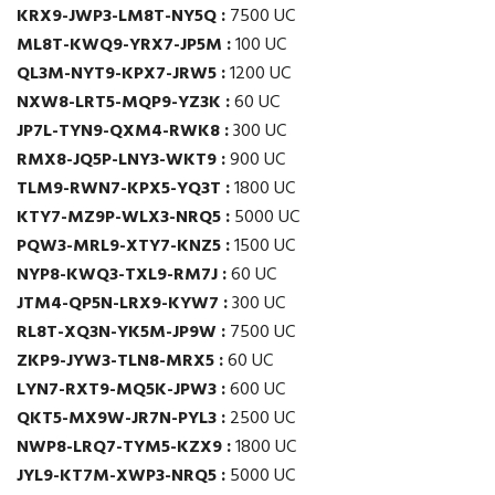
KRX9-JWP3-LM8T-NY5Q :
7500 UC
ML8T-KWQ9-YRX7-JP5M :
100 UC
QL3M-NYT9-KPX7-JRW5 :
1200 UC
NXW8-LRT5-MQP9-YZ3K :
60 UC
JP7L-TYN9-QXM4-RWK8 :
300 UC
RMX8-JQ5P-LNY3-WKT9 :
900 UC
TLM9-RWN7-KPX5-YQ3T :
1800 UC
KTY7-MZ9P-WLX3-NRQ5 :
5000 UC
PQW3-MRL9-XTY7-KNZ5 :
1500 UC
NYP8-KWQ3-TXL9-RM7J :
60 UC
JTM4-QP5N-LRX9-KYW7 :
300 UC
RL8T-XQ3N-YK5M-JP9W :
7500 UC
ZKP9-JYW3-TLN8-MRX5 :
60 UC
LYN7-RXT9-MQ5K-JPW3 :
600 UC
QKT5-MX9W-JR7N-PYL3 :
2500 UC
NWP8-LRQ7-TYM5-KZX9 :
1800 UC
JYL9-KT7M-XWP3-NRQ5 :
5000 UC