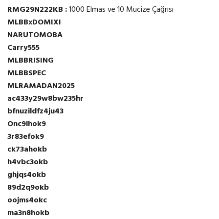
RMG29N222KB :
1000 Elmas ve 10 Mucize Çağrısı
MLBBxDOMIXI
NARUTOMOBA
Carry555
MLBBRISING
MLBBSPEC
MLRAMADAN2025
ac433y29w8bw235hr
bfnuzildfz4ju43
Onc9lhok9
3r83efok9
ck73ahokb
h4vbc3okb
ghjqs4okb
89d2q9okb
oojms4okc
ma3n8hokb