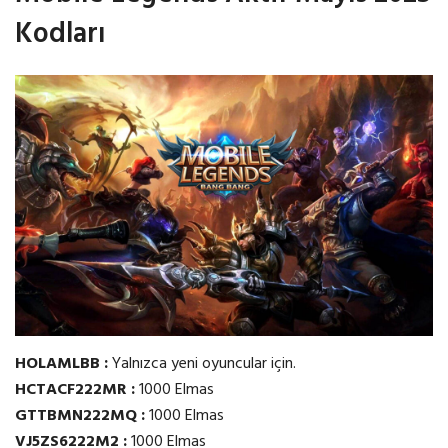
Kodları
HOLAMLBB :
Yalnızca yeni oyuncular için.
HCTACF222MR :
1000 Elmas
GTTBMN222MQ :
1000 Elmas
VJ5ZS6222M2 :
1000 Elmas