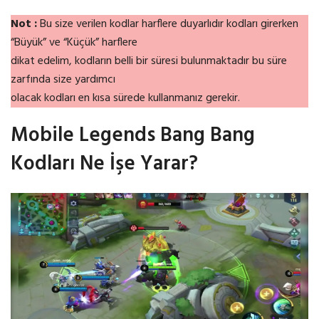
Not :
Bu size verilen kodlar harflere duyarlıdır kodları girerken
“Büyük” ve “Küçük” harflere
dikat edelim, kodların belli bir süresi bulunmaktadır bu süre
zarfında size yardımcı
olacak kodları en kısa sürede kullanmanız gerekir.
Mobile Legends Bang Bang
Kodları Ne İşe Yarar?