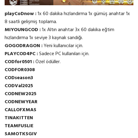
playCoDnow :
1x 60 dakika hızlandırma 1x gümüş anahtar 1x
8 saatli gelişmiş toplama.
MIYOUNGCOD :
1x Altın anahtar 3x 60 dakika eğtim
hızlandırma 1x seviye 3 kaynak sandığı.
GOGODRAGON :
Yeni kullanıcılar için.
PLAYCOD4PC :
Sadece PC kullanıları için.
CODfor0501 :
Özel ödüller.
CODFOR0308
CODseason3
CODVal2025
CODNEW2025
CODNEWYEAR
CALLOFXMAS
TINAKITTEN
TEAMFUSLIE
SAMOTKSGIV