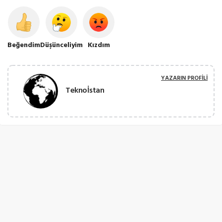
Beğendim
Düşünceliyim
Kızdım
YAZARIN PROFILI
Teknoİstan