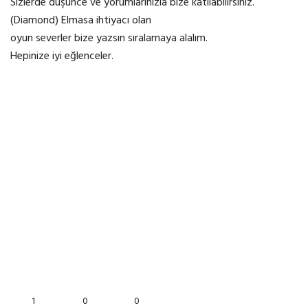
Sizlerde düşünce ve yorumlarınızla bize katılabilirsiniz.
(Diamond) Elmasa ihtiyacı olan
oyun severler bize yazsın sıralamaya alalım.
Hepinize iyi eğlenceler.
1
0
0