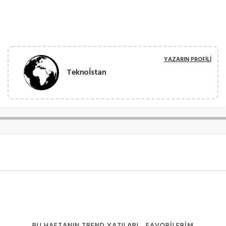
YAZARIN PROFILI
Teknoİstan
BU HAFTANIN TREND YAZILARI
FAVORILERIM