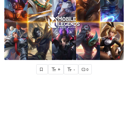
+
-
0