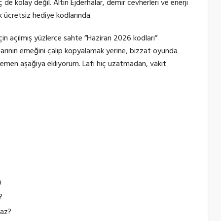
de kolay değil. Altın Ejderhalar, demir cevherleri ve enerji
 ücretsiz hediye kodlarında.
için açılmış yüzlerce sahte “Haziran 2026 kodları”
kalarının emeğini çalıp kopyalamak yerine, bizzat oyunda
emen aşağıya ekliyorum. Lafı hiç uzatmadan, vakit
ı
?
maz?