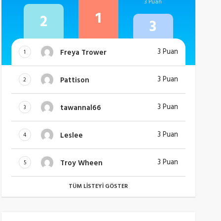
3 Puan
1
2
3
3 Puan
Freya Trower
1
3 Puan
Pattison
2
3 Puan
tawannal66
3
3 Puan
Leslee
4
3 Puan
Troy Wheen
5
TÜM LISTEYI GÖSTER