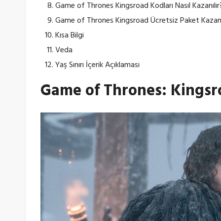
Game of Thrones Kingsroad Kodları Nasıl Kazanılı
Game of Thrones Kingsroad Ücretsiz Paket Kaza
Kısa Bilgi
Veda
Yaş Sınırı İçerik Açıklaması
Game of Thrones: Kings