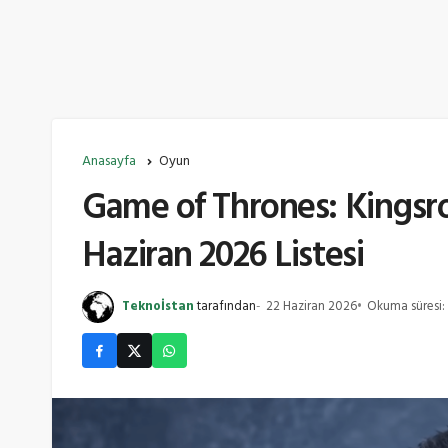
Anasayfa
Oyun
Game of Thrones: Kingsr
Haziran 2026 Listesi
Teknoİstan
tarafından
22 Haziran 2026
Okuma süresi: 