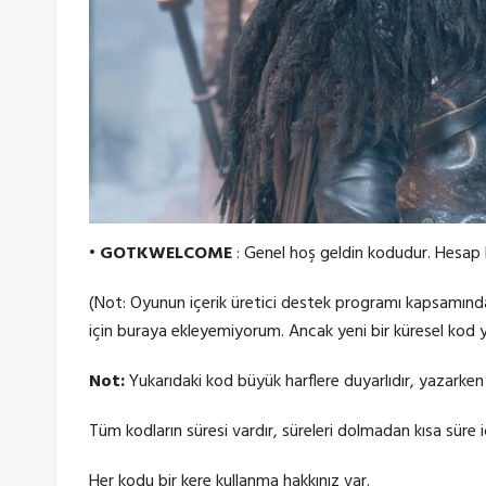
•
GOTKWELCOME
: Genel hoş geldin kodudur. Hesap ba
(Not: Oyunun içerik üretici destek programı kapsamında 
için buraya ekleyemiyorum. Ancak yeni bir küresel kod 
Not:
Yukarıdaki kod büyük harflere duyarlıdır, yazarken 
Tüm kodların süresi vardır, süreleri dolmadan kısa süre 
Her kodu bir kere kullanma hakkınız var.