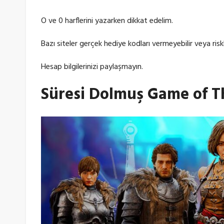
O ve 0 harflerini yazarken dikkat edelim.
Bazı siteler gerçek hediye kodları vermeyebilir veya riskli 
Hesap bilgilerinizi paylaşmayın.
Süresi Dolmuş Game of T