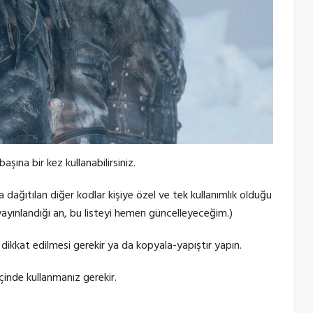
şına bir kez kullanabilirsiniz.
dağıtılan diğer kodlar kişiye özel ve tek kullanımlık olduğu
yayınlandığı an, bu listeyi hemen güncelleyeceğim.)
dikkat edilmesi gerekir ya da kopyala-yapıştır yapın.
içinde kullanmanız gerekir.