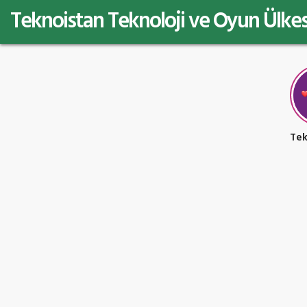
Teknoistan Teknoloji ve Oyun Ülkes