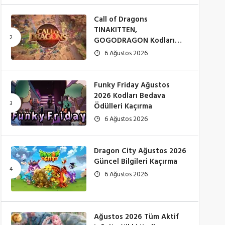
Call of Dragons
TINAKITTEN,
GOGODRAGON Kodları
Çalışıyor mu? (Ağustos
6 Ağustos 2026
2026)
Funky Friday Ağustos
2026 Kodları Bedava
Ödülleri Kaçırma
6 Ağustos 2026
Dragon City Ağustos 2026
Güncel Bilgileri Kaçırma
6 Ağustos 2026
Ağustos 2026 Tüm Aktif