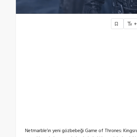
Netmarble’ın yeni gözbebeği Game of Thrones: Kingsroa