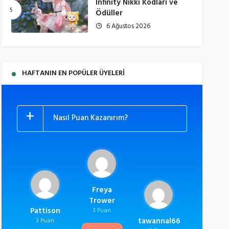
Infinity Nikki Kodları ve
Ödüller
6 Ağustos 2026
HAFTANIN EN POPÜLER ÜYELERI
Nasıl Puan Kazanırım?
Freya
Trower
Pattison
3 Puan
tawannal66
3 Puan