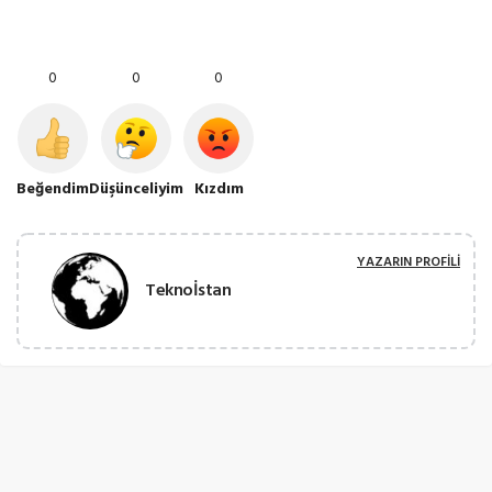
0
0
0
Beğendim
Düşünceliyim
Kızdım
YAZARIN PROFILI
Teknoİstan