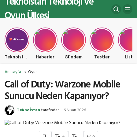
Teknoistan Teknoloji ve
Oyun Ülkesi
Teknoistan Teknoloji ve Oyun Ülkesi
Haberler
Gündem
Testler
Liste
Anasayfa
Oyun
Call of Duty: Warzone Mobile
Sunucu Neden Kapanıyor?
Teknoİstan
tarafından
16 Nisan 2026
+
-
0