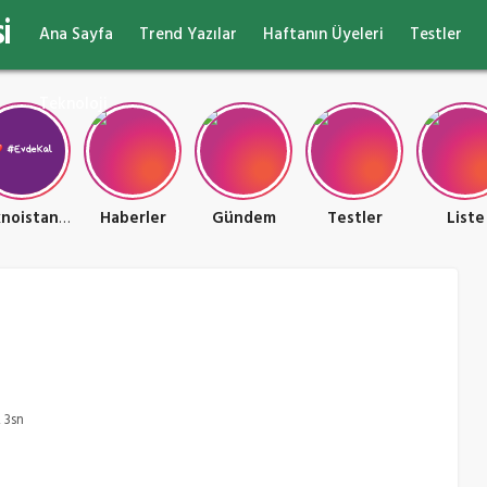
i
Ana Sayfa
Trend Yazılar
Haftanın Üyeleri
Testler
Teknoloji
Teknoistan Teknoloji ve Oyun Ülkesi
Haberler
Gündem
Testler
Liste
 3sn