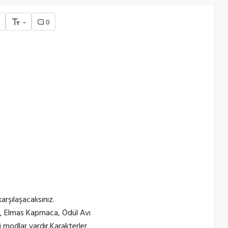
+
-
0
arşılaşacaksınız.
pu, Elmas Kapmaca, Ödül Avı
i modlar vardır.Karakterler