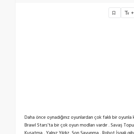
Daha önce oynadığınız oyunlardan çok faklı bir oyunla k
Brawl Stars’ta bir çok oyun modları vardır . Savaş To
Kuşatma , Yalnız Yıldız, Son Savunma , Robot İşgali gib