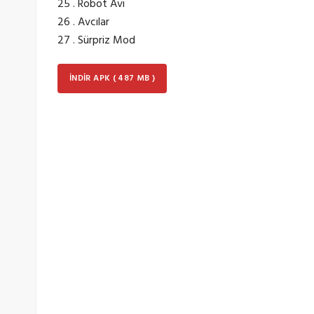
25 . Robot Avı
26 . Avcılar
27 . Sürpriz Mod
İNDIR APK ( 487 MB )