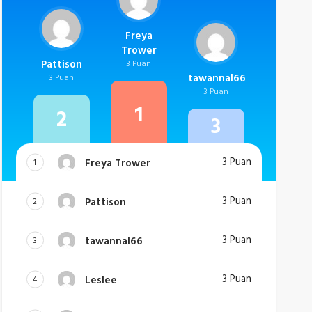
Freya
Trower
Pattison
3 Puan
tawannal66
3 Puan
3 Puan
1
2
3
3 Puan
Freya Trower
1
3 Puan
Pattison
2
3 Puan
tawannal66
3
3 Puan
Leslee
4