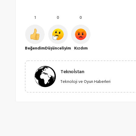
1
0
0
Beğendim
Düşünceliyim
Kızdım
Teknoİstan
Teknoloji ve Oyun Haberleri