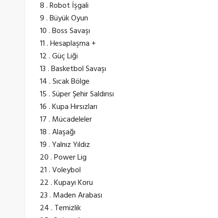
8 . Robot İşgali
9 . Büyük Oyun
10 . Boss Savaşı
11 . Hesaplaşma +
12 . Güç Liği
13 . Basketbol Savaşı
14 . Sıcak Bölge
15 . Süper Şehir Saldırısı
16 . Kupa Hırsızları
17 . Mücadeleler
18 . Alaşağı
19 . Yalnız Yıldız
20 . Power Lig
21 . Voleybol
22 . Kupayı Koru
23 . Maden Arabası
24 . Temizlik