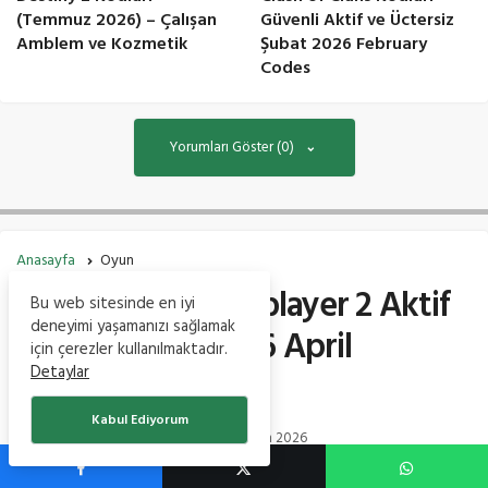
(Temmuz 2026) – Çalışan
Güvenli Aktif ve Üctersiz
Amblem ve Kozmetik
Şubat 2026 February
Codes
Yorumları Göster (0)
Anasayfa
Oyun
Car Parking Multiplayer 2 Aktif
Bu web sitesinde en iyi
deneyimi yaşamanızı sağlamak
Kodları Nisan 2026 April
için çerezler kullanılmaktadır.
Detaylar
Redeem Codes
Kabul Ediyorum
Teknoİstan
tarafından
23 Nisan 2026