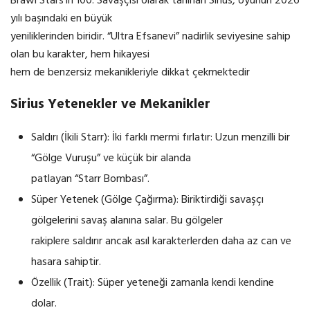
Brawl Stars’ın 100. Savaşçısı olarak tanınan Sirius, oyunun 2026
yılı başındaki en büyük
yeniliklerinden biridir. “Ultra Efsanevi” nadirlik seviyesine sahip
olan bu karakter, hem hikayesi
hem de benzersiz mekanikleriyle dikkat çekmektedir
Sirius Yetenekler ve Mekanikler
Saldırı (İkili Starr): İki farklı mermi fırlatır: Uzun menzilli bir
“Gölge Vuruşu” ve küçük bir alanda
patlayan “Starr Bombası”.
Süper Yetenek (Gölge Çağırma): Biriktirdiği savaşçı
gölgelerini savaş alanına salar. Bu gölgeler
rakiplere saldırır ancak asıl karakterlerden daha az can ve
hasara sahiptir.
Özellik (Trait): Süper yeteneği zamanla kendi kendine
dolar.