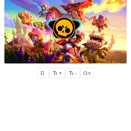
+
-
0