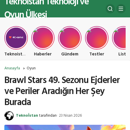
Teknoistan Teknoloji ve
Oyun Ülkesi
Teknoistan Teknoloji ve Oyun Ülkesi
Haberler
Gündem
Testler
Liste
Anasayfa
Oyun
Brawl Stars 49. Sezonu Ejderler
ve Periler Aradığın Her Şey
Burada
Teknoİstan
tarafından
23 Nisan 2026