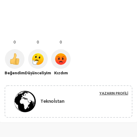
0
0
0
Beğendim
Düşünceliyim
Kızdım
YAZARIN PROFILI
Teknoİstan