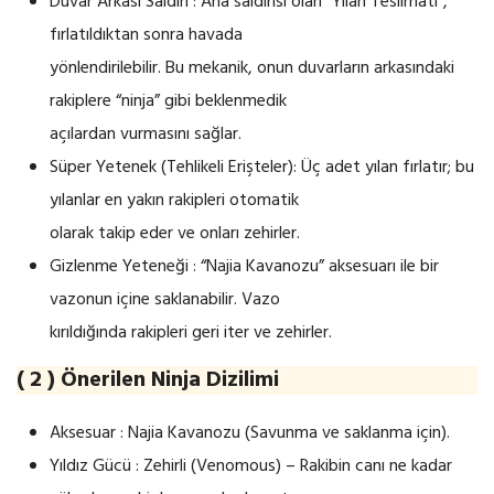
Duvar Arkası Saldırı : Ana saldırısı olan “Yılan Teslimatı”,
fırlatıldıktan sonra havada
yönlendirilebilir. Bu mekanik, onun duvarların arkasındaki
rakiplere “ninja” gibi beklenmedik
açılardan vurmasını sağlar.
Süper Yetenek (Tehlikeli Erişteler): Üç adet yılan fırlatır; bu
yılanlar en yakın rakipleri otomatik
olarak takip eder ve onları zehirler.
Gizlenme Yeteneği : “Najia Kavanozu” aksesuarı ile bir
vazonun içine saklanabilir. Vazo
kırıldığında rakipleri geri iter ve zehirler.
( 2 ) Önerilen Ninja Dizilimi
Aksesuar : Najia Kavanozu (Savunma ve saklanma için).
Yıldız Gücü : Zehirli (Venomous) – Rakibin canı ne kadar