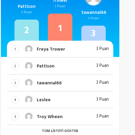
Trower
Pattison
3 Puan
tawannal66
3 Puan
3 Puan
1
2
3
3 Puan
Freya Trower
1
3 Puan
Pattison
2
3 Puan
tawannal66
3
3 Puan
Leslee
4
3 Puan
Troy Wheen
5
TÜM LISTEYI GÖSTER