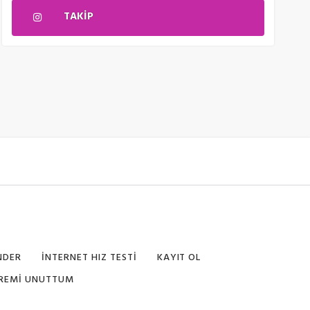
TAKIP
NDER
İNTERNET HIZ TESTI
KAYIT OL
FREMI UNUTTUM