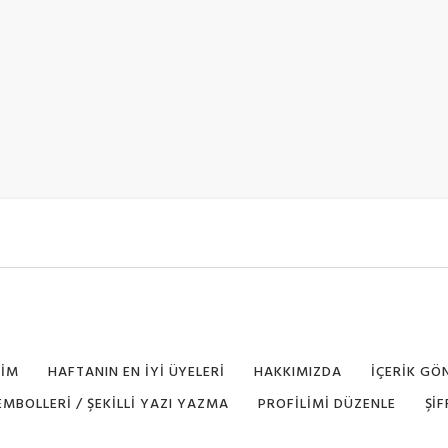
RIM
HAFTANIN EN İYI ÜYELERI
HAKKIMIZDA
İÇERIK GÖ
SEMBOLLERI / ŞEKILLI YAZI YAZMA
PROFILIMI DÜZENLE
ŞI