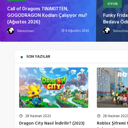
OYUN
Call of Dragons TINAKITTEN,
GOGODRAGON Kodları Çalışıyor mu?
Funky Frida
(Ağustos 2026)
Bedava Ödü
6 Ağustos 2026
Teknoİstan
Teknoİst
SON YAZILAR
28 Haziran 2023
28 Haziran 202
Dragon City Nasıl İndirilir? (2023)
Roblox Şifremi